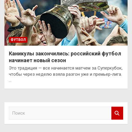
ФУТБОЛ
Каникулы закончились: российский футбол
начинает новый сезон
Это традиция — все начинается матчем за Суперкубок,
чтобы через неделю взяла разгон уже и премьер-лига.
…
П
о
и
с