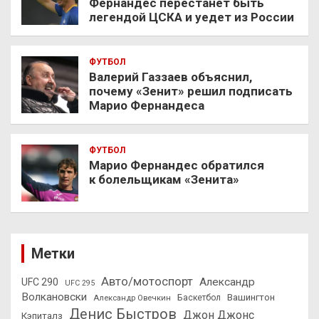
Фернандес перестанет быть
легендой ЦСКА и уедет из России
ФУТБОЛ
Валерий Газзаев объяснил,
почему «Зенит» решил подписать
Марио Фернандеса
ФУТБОЛ
Марио Фернандес обратился
к болельщикам «Зенита»
Метки
Авто/мотоспорт
Александр
UFC 290
UFC 295
Волкановски
Вашингтон
Александр Овечкин
Баскетбол
Денис Быстров
Джон Джонс
Кэпиталз