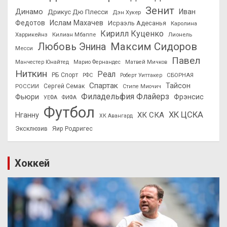
Зенит
Динамо
Иван
Дрикус Дю Плесси
Дэн Хукер
Федотов
Ислам Махачев
Исраэль Адесанья
Каролина
Кирилл Куценко
Харрикейнз
Килиан Мбаппе
Лионель
Максим Сидоров
Любовь Энина
Месси
Павел
Манчестер Юнайтед
Марио Фернандес
Матвей Мичков
Ниткин
Реал
РБ Спорт
СБОРНАЯ
РФС
Роберт Уиттакер
Спартак
Тайсон
РОССИИ
Сергей Семак
Стипе Миочич
Филадельфия Флайерз
Фьюри
Фрэнсис
УЕФА
ФИФА
Футбол
ХК ЦСКА
ХК СКА
Нганну
ХК Авангард
Эксклюзив
Яир Родригес
Хоккей