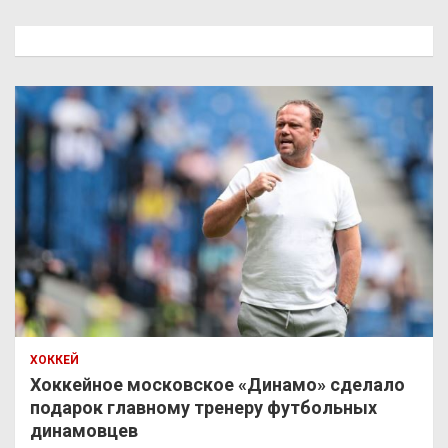
с
к
ХОККЕЙ
Хоккейное московское «Динамо» сделало
подарок главному тренеру футбольных
динамовцев