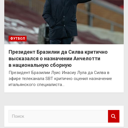
ФУТБОЛ
Президент Бразилии да Силва критично
высказался о назначении Анчелотти
в национальную сборную
Президент Бразилии Луис Инасиу Лула да Силва в
эфире телеканала SBT критично оценил назначение
итальянского специалиста…
П
о
и