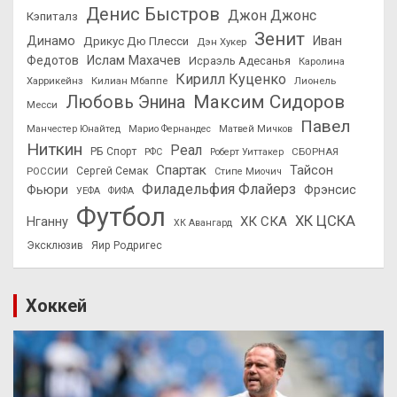
Денис Быстров
Джон Джонс
Кэпиталз
Зенит
Динамо
Иван
Дрикус Дю Плесси
Дэн Хукер
Федотов
Ислам Махачев
Исраэль Адесанья
Каролина
Кирилл Куценко
Харрикейнз
Килиан Мбаппе
Лионель
Максим Сидоров
Любовь Энина
Месси
Павел
Манчестер Юнайтед
Марио Фернандес
Матвей Мичков
Ниткин
Реал
РБ Спорт
СБОРНАЯ
РФС
Роберт Уиттакер
Спартак
Тайсон
РОССИИ
Сергей Семак
Стипе Миочич
Филадельфия Флайерз
Фьюри
Фрэнсис
УЕФА
ФИФА
Футбол
ХК ЦСКА
ХК СКА
Нганну
ХК Авангард
Эксклюзив
Яир Родригес
Хоккей