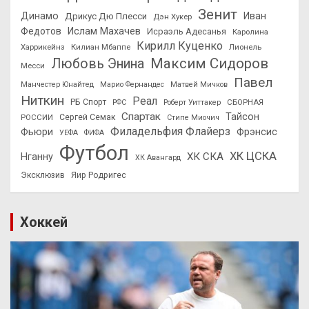
Зенит
Динамо
Иван
Дрикус Дю Плесси
Дэн Хукер
Федотов
Ислам Махачев
Исраэль Адесанья
Каролина
Кирилл Куценко
Харрикейнз
Килиан Мбаппе
Лионель
Максим Сидоров
Любовь Энина
Месси
Павел
Манчестер Юнайтед
Марио Фернандес
Матвей Мичков
Ниткин
Реал
РБ Спорт
СБОРНАЯ
РФС
Роберт Уиттакер
Спартак
Тайсон
РОССИИ
Сергей Семак
Стипе Миочич
Филадельфия Флайерз
Фьюри
Фрэнсис
УЕФА
ФИФА
Футбол
ХК ЦСКА
ХК СКА
Нганну
ХК Авангард
Эксклюзив
Яир Родригес
Хоккей