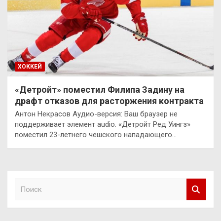
ХОККЕЙ
«Детройт» поместил Филипа Задину на
драфт отказов для расторжения контракта
Антон Некрасов Аудио-версия: Ваш браузер не
поддерживает элемент audio. «Детройт Ред Уингз»
поместил 23-летнего чешского нападающего…
П
о
и
с