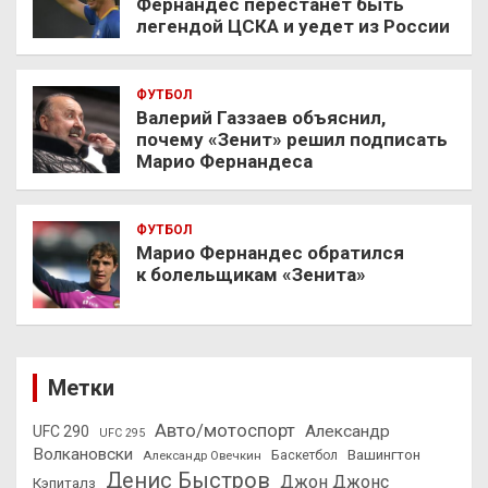
Фернандес перестанет быть
легендой ЦСКА и уедет из России
ФУТБОЛ
Валерий Газзаев объяснил,
почему «Зенит» решил подписать
Марио Фернандеса
ФУТБОЛ
Марио Фернандес обратился
к болельщикам «Зенита»
Метки
Авто/мотоспорт
Александр
UFC 290
UFC 295
Волкановски
Вашингтон
Александр Овечкин
Баскетбол
Денис Быстров
Джон Джонс
Кэпиталз