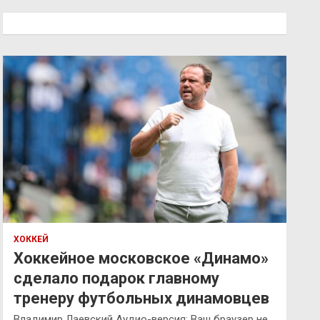
с
к
ХОККЕЙ
Хоккейное московское «Динамо»
сделало подарок главному
тренеру футбольных динамовцев
Владимир Лаевский Аудио-версия: Ваш браузер не