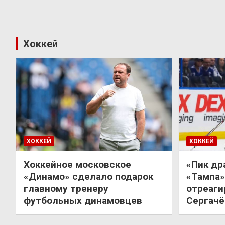
Хоккей
ХОККЕЙ
ХОККЕЙ
Хоккейное московское
«Пик др
«Динамо» сделало подарок
«Тампа»
главному тренеру
отреаги
футбольных динамовцев
Сергачё