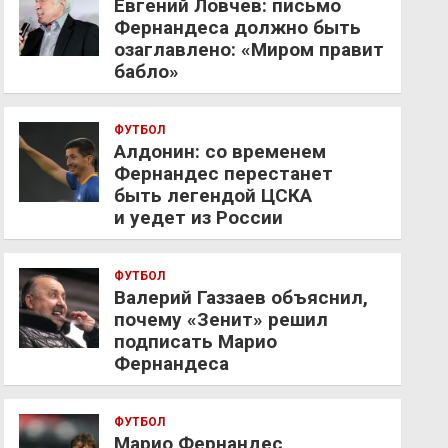
Евгений Ловчев: письмо
Фернандеса должно быть
озаглавлено: «Миром правит
бабло»
ФУТБОЛ
Алдонин: со временем
Фернандес перестанет
быть легендой ЦСКА
и уедет из России
ФУТБОЛ
Валерий Газзаев объяснил,
почему «Зенит» решил
подписать Марио
Фернандеса
ФУТБОЛ
Марио Фернандес