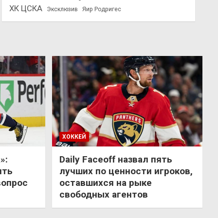
ХК ЦСКА
Эксклюзив
Яир Родригес
ХОККЕЙ
»:
Daily Faceoff назвал пять
ить
лучших по ценности игроков,
вопрос
оставшихся на рыке
свободных агентов