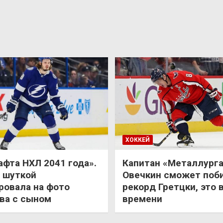
ХОККЕЙ
афта НХЛ 2041 года».
Капитан «Металлурга
 шуткой
Овечкин сможет поб
ровала на фото
рекорд Гретцки, это 
ва с сыном
времени