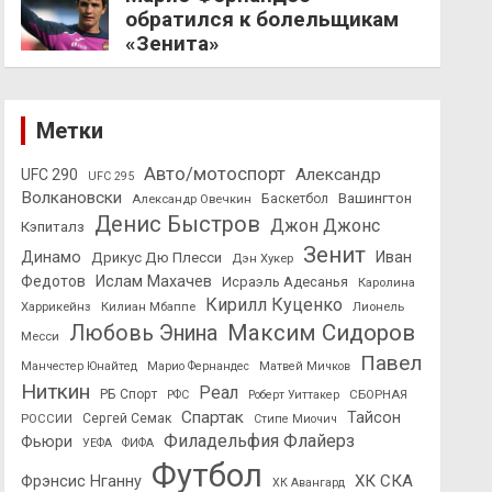
обратился к болельщикам
«Зенита»
Метки
Авто/мотоспорт
Александр
UFC 290
UFC 295
Волкановски
Вашингтон
Александр Овечкин
Баскетбол
Денис Быстров
Джон Джонс
Кэпиталз
Зенит
Динамо
Иван
Дрикус Дю Плесси
Дэн Хукер
Федотов
Ислам Махачев
Исраэль Адесанья
Каролина
Кирилл Куценко
Харрикейнз
Килиан Мбаппе
Лионель
Максим Сидоров
Любовь Энина
Месси
Павел
Манчестер Юнайтед
Марио Фернандес
Матвей Мичков
Ниткин
Реал
РБ Спорт
СБОРНАЯ
РФС
Роберт Уиттакер
Спартак
Тайсон
РОССИИ
Сергей Семак
Стипе Миочич
Филадельфия Флайерз
Фьюри
УЕФА
ФИФА
Футбол
ХК СКА
Фрэнсис Нганну
ХК Авангард