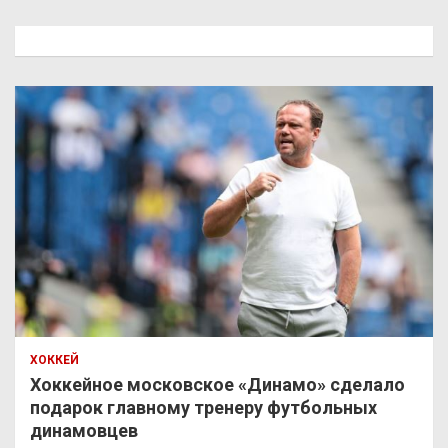
с
к
ХОККЕЙ
Хоккейное московское «Динамо» сделало
подарок главному тренеру футбольных
динамовцев