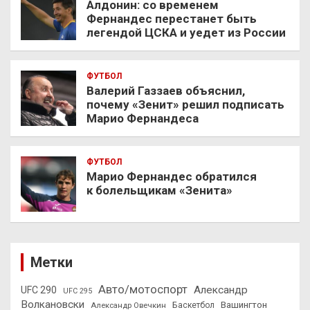
Алдонин: со временем
Фернандес перестанет быть
легендой ЦСКА и уедет из России
ФУТБОЛ
Валерий Газзаев объяснил,
почему «Зенит» решил подписать
Марио Фернандеса
ФУТБОЛ
Марио Фернандес обратился
к болельщикам «Зенита»
Метки
Авто/мотоспорт
Александр
UFC 290
UFC 295
Волкановски
Вашингтон
Александр Овечкин
Баскетбол