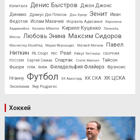
Денис Быстров
Джон Джонс
Кэпиталз
Зенит
Динамо
Иван
Дрикус Дю Плесси
Дэн Хукер
Федотов
Ислам Махачев
Исраэль Адесанья
Каролина
Кирилл Куценко
Харрикейнз
Килиан Мбаппе
Лионель
Максим Сидоров
Любовь Энина
Месси
Павел
Манчестер Юнайтед
Марио Фернандес
Матвей Мичков
Ниткин
Реал
РБ Спорт
СБОРНАЯ
РФС
Роберт Уиттакер
Спартак
Тайсон
РОССИИ
Сергей Семак
Стипе Миочич
Филадельфия Флайерз
Фьюри
Фрэнсис
УЕФА
ФИФА
Футбол
ХК ЦСКА
ХК СКА
Нганну
ХК Авангард
Эксклюзив
Яир Родригес
Хоккей