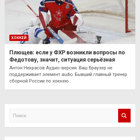
ХОККЕЙ
Плющев: если у ФХР возникли вопросы по
Федотову, значит, ситуация серьёзная
Антон Некрасов Аудио-версия: Ваш браузер не
поддерживает элемент audio. Бывший главный тренер
сборной России по хоккею…
П
о
и
с
к