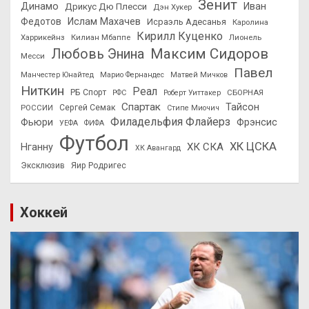
Зенит
Динамо
Иван
Дрикус Дю Плесси
Дэн Хукер
Федотов
Ислам Махачев
Исраэль Адесанья
Каролина
Кирилл Куценко
Харрикейнз
Килиан Мбаппе
Лионель
Максим Сидоров
Любовь Энина
Месси
Павел
Манчестер Юнайтед
Марио Фернандес
Матвей Мичков
Ниткин
Реал
РБ Спорт
СБОРНАЯ
РФС
Роберт Уиттакер
Спартак
Тайсон
РОССИИ
Сергей Семак
Стипе Миочич
Филадельфия Флайерз
Фьюри
Фрэнсис
УЕФА
ФИФА
Футбол
ХК ЦСКА
ХК СКА
Нганну
ХК Авангард
Эксклюзив
Яир Родригес
Хоккей