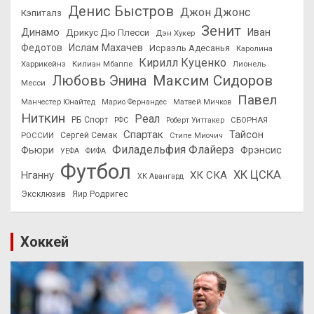
Денис Быстров
Джон Джонс
Кэпиталз
Зенит
Динамо
Иван
Дрикус Дю Плесси
Дэн Хукер
Федотов
Ислам Махачев
Исраэль Адесанья
Каролина
Кирилл Куценко
Харрикейнз
Килиан Мбаппе
Лионель
Максим Сидоров
Любовь Энина
Месси
Павел
Манчестер Юнайтед
Марио Фернандес
Матвей Мичков
Ниткин
Реал
РБ Спорт
СБОРНАЯ
РФС
Роберт Уиттакер
Спартак
Тайсон
РОССИИ
Сергей Семак
Стипе Миочич
Филадельфия Флайерз
Фьюри
Фрэнсис
УЕФА
ФИФА
Футбол
ХК ЦСКА
ХК СКА
Нганну
ХК Авангард
Эксклюзив
Яир Родригес
Хоккей