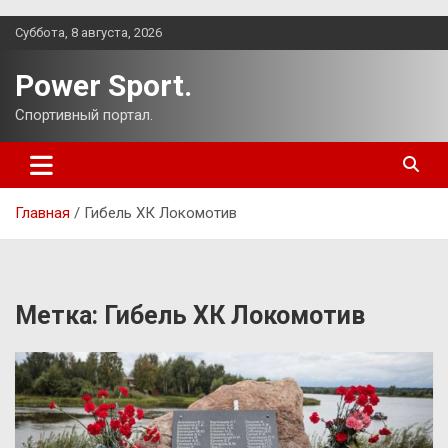
Перейти
Суббота, 8 августа, 2026
к
содержимому
Power Sport.
Спортивный портал.
Главная
Гибель ХК Локомотив
Метка:
Гибель ХК Локомотив