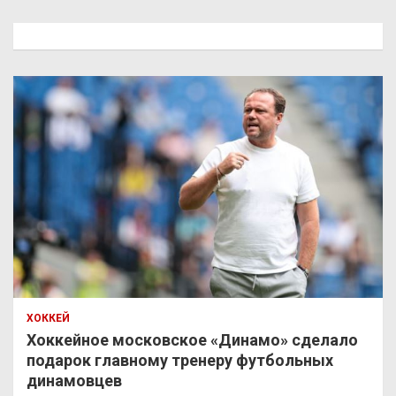
с
к
ХОККЕЙ
Хоккейное московское «Динамо» сделало
подарок главному тренеру футбольных
динамовцев