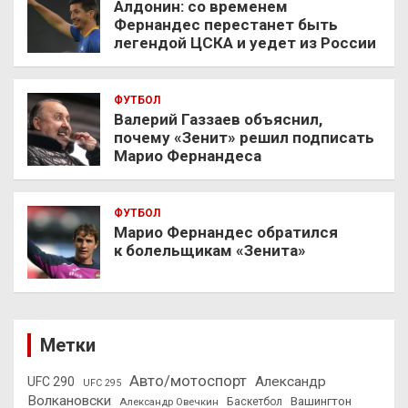
Алдонин: со временем
Фернандес перестанет быть
легендой ЦСКА и уедет из России
ФУТБОЛ
Валерий Газзаев объяснил,
почему «Зенит» решил подписать
Марио Фернандеса
ФУТБОЛ
Марио Фернандес обратился
к болельщикам «Зенита»
Метки
Авто/мотоспорт
Александр
UFC 290
UFC 295
Волкановски
Вашингтон
Александр Овечкин
Баскетбол