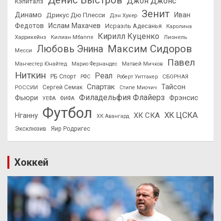
Денис Быстров
Джон Джонс
Кэпиталз
Зенит
Динамо
Иван
Дрикус Дю Плесси
Дэн Хукер
Федотов
Ислам Махачев
Исраэль Адесанья
Каролина
Кирилл Куценко
Харрикейнз
Килиан Мбаппе
Лионель
Максим Сидоров
Любовь Энина
Месси
Павел
Манчестер Юнайтед
Марио Фернандес
Матвей Мичков
Ниткин
Реал
РБ Спорт
СБОРНАЯ
РФС
Роберт Уиттакер
Спартак
Тайсон
РОССИИ
Сергей Семак
Стипе Миочич
Филадельфия Флайерз
Фьюри
Фрэнсис
УЕФА
ФИФА
Футбол
ХК ЦСКА
ХК СКА
Нганну
ХК Авангард
Эксклюзив
Яир Родригес
Хоккей