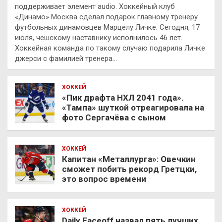
поддерживает элемент audio. Хоккейный клуб
«Динамо» Москва сделал подарок главному тренеру
футбольных динамовцев Марцелу Личке. Сегодня, 17
июля, чешскому наставнику исполнилось 46 лет.
Хоккейная команда по такому случаю подарила Личке
джерси с фамилией тренера…
ХОККЕЙ
«Пик драфта НХЛ 2041 года».
«Тампа» шуткой отреагировала на
фото Сергачёва с сыном
ХОККЕЙ
Капитан «Металлурга»: Овечкин
сможет побить рекорд Гретцки,
это вопрос времени
ХОККЕЙ
Daily Faceoff назвал пять лучших