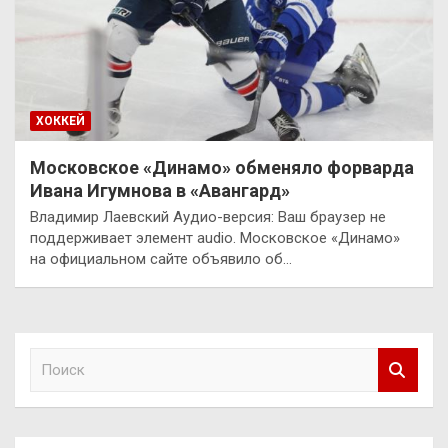
ХОККЕЙ
Московское «Динамо» обменяло форварда
Ивана Игумнова в «Авангард»
Владимир Лаевский Аудио-версия: Ваш браузер не
поддерживает элемент audio. Московское «Динамо»
на официальном сайте объявило об…
П
о
и
с
к