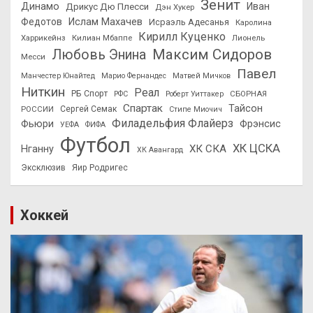
Зенит
Динамо
Иван
Дрикус Дю Плесси
Дэн Хукер
Федотов
Ислам Махачев
Исраэль Адесанья
Каролина
Кирилл Куценко
Харрикейнз
Килиан Мбаппе
Лионель
Максим Сидоров
Любовь Энина
Месси
Павел
Манчестер Юнайтед
Марио Фернандес
Матвей Мичков
Ниткин
Реал
РБ Спорт
СБОРНАЯ
РФС
Роберт Уиттакер
Спартак
Тайсон
РОССИИ
Сергей Семак
Стипе Миочич
Филадельфия Флайерз
Фьюри
Фрэнсис
УЕФА
ФИФА
Футбол
ХК ЦСКА
ХК СКА
Нганну
ХК Авангард
Эксклюзив
Яир Родригес
Хоккей