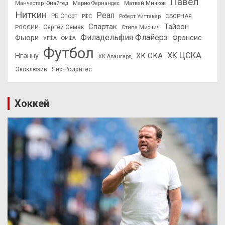
Павел
Манчестер Юнайтед
Марио Фернандес
Матвей Мичков
Ниткин
Реал
РБ Спорт
СБОРНАЯ
РФС
Роберт Уиттакер
Спартак
Тайсон
РОССИИ
Сергей Семак
Стипе Миочич
Филадельфия Флайерз
Фьюри
Фрэнсис
УЕФА
ФИФА
Футбол
ХК ЦСКА
ХК СКА
Нганну
ХК Авангард
Эксклюзив
Яир Родригес
Хоккей