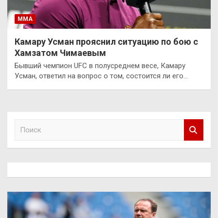
ММА
Камару Усман прояснил ситуацию по бою с
Хамзатом Чимаевым
Бывший чемпион UFC в полусреднем весе, Камару
Усман, ответил на вопрос о том, состоится ли его…
П
о
и
с
к