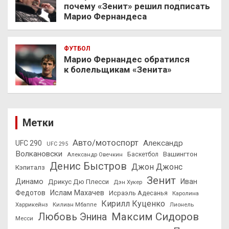
почему «Зенит» решил подписать
Марио Фернандеса
ФУТБОЛ
Марио Фернандес обратился
к болельщикам «Зенита»
Метки
Авто/мотоспорт
Александр
UFC 290
UFC 295
Волкановски
Вашингтон
Александр Овечкин
Баскетбол
Денис Быстров
Джон Джонс
Кэпиталз
Зенит
Динамо
Иван
Дрикус Дю Плесси
Дэн Хукер
Федотов
Ислам Махачев
Исраэль Адесанья
Каролина
Кирилл Куценко
Харрикейнз
Килиан Мбаппе
Лионель
Максим Сидоров
Любовь Энина
Месси