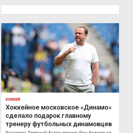
с
к
ХОККЕЙ
Хоккейное московское «Динамо»
сделало подарок главному
тренеру футбольных динамовцев
Владимир Лаевский Аудио-версия: Ваш браузер не