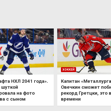
ХОККЕЙ
афта НХЛ 2041 года».
Капитан «Металлурга
 шуткой
Овечкин сможет поб
ровала на фото
рекорд Гретцки, это 
ва с сыном
времени