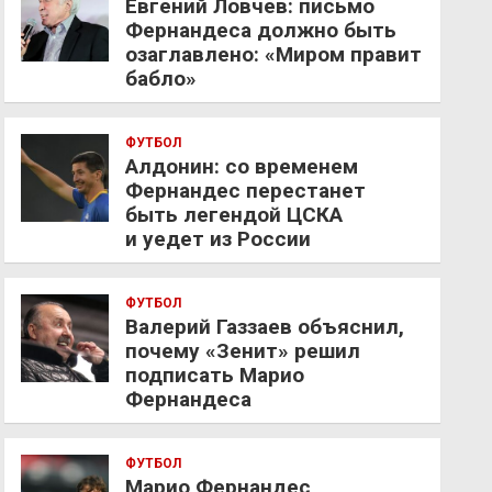
Евгений Ловчев: письмо
Фернандеса должно быть
озаглавлено: «Миром правит
бабло»
ФУТБОЛ
Алдонин: со временем
Фернандес перестанет
быть легендой ЦСКА
и уедет из России
ФУТБОЛ
Валерий Газзаев объяснил,
почему «Зенит» решил
подписать Марио
Фернандеса
ФУТБОЛ
Марио Фернандес