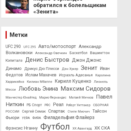
обратился к болельщикам
«Зенита»
Метки
Авто/мотоспорт
Александр
UFC 290
UFC 295
Волкановски
Вашингтон
Александр Овечкин
Баскетбол
Денис Быстров
Джон Джонс
Кэпиталз
Зенит
Динамо
Иван
Дрикус Дю Плесси
Дэн Хукер
Федотов
Ислам Махачев
Исраэль Адесанья
Каролина
Кирилл Куценко
Харрикейнз
Килиан Мбаппе
Лионель
Максим Сидоров
Любовь Энина
Месси
Павел
Манчестер Юнайтед
Марио Фернандес
Матвей Мичков
Ниткин
Реал
РБ Спорт
СБОРНАЯ
РФС
Роберт Уиттакер
Спартак
Тайсон
РОССИИ
Сергей Семак
Стипе Миочич
Филадельфия Флайерз
Фьюри
УЕФА
ФИФА
Футбол
ХК СКА
Фрэнсис Нганну
ХК Авангард