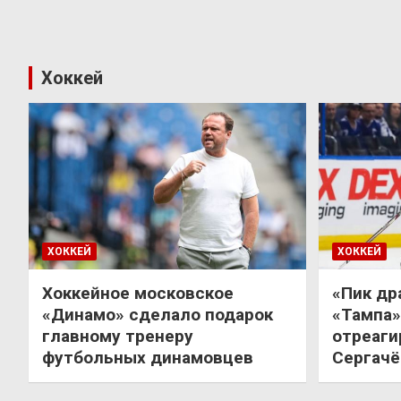
Хоккей
ХОККЕЙ
ХОККЕЙ
Хоккейное московское
«Пик др
«Динамо» сделало подарок
«Тампа»
главному тренеру
отреаги
футбольных динамовцев
Сергачё