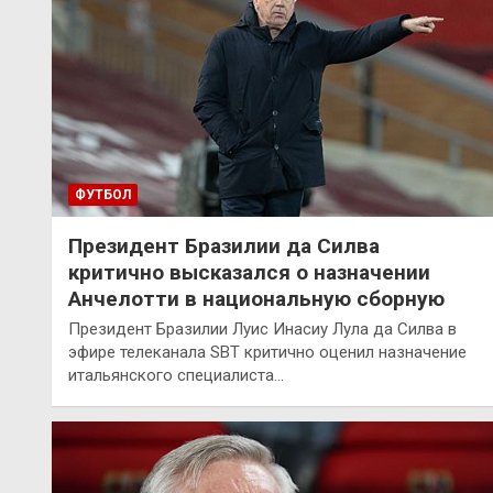
ФУТБОЛ
Президент Бразилии да Силва
критично высказался о назначении
Анчелотти в национальную сборную
Президент Бразилии Луис Инасиу Лула да Силва в
эфире телеканала SBT критично оценил назначение
итальянского специалиста…