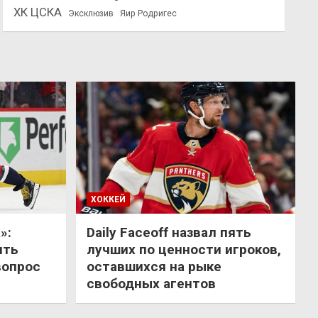
ХК ЦСКА
Эксклюзив
Яир Родригес
ХОККЕЙ
»:
Daily Faceoff назвал пять
ить
лучших по ценности игроков,
вопрос
оставшихся на рыке
свободных агентов