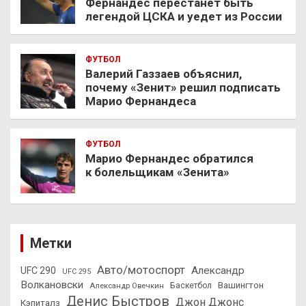
Фернандес перестанет быть
легендой ЦСКА и уедет из России
ФУТБОЛ
Валерий Газзаев объяснил,
почему «Зенит» решил подписать
Марио Фернандеса
ФУТБОЛ
Марио Фернандес обратился
к болельщикам «Зенита»
Метки
Авто/мотоспорт
Александр
UFC 290
UFC 295
Волкановски
Вашингтон
Александр Овечкин
Баскетбол
Денис Быстров
Джон Джонс
Кэпиталз