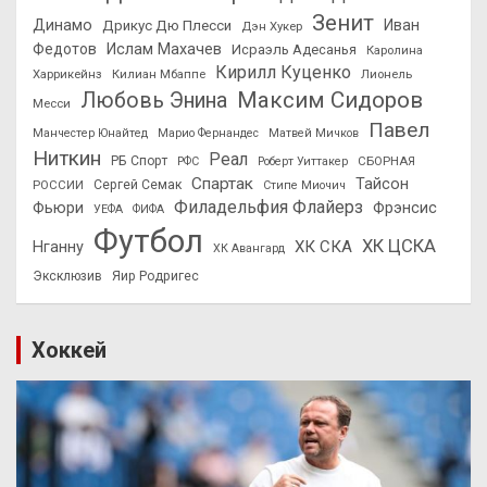
Зенит
Динамо
Иван
Дрикус Дю Плесси
Дэн Хукер
Федотов
Ислам Махачев
Исраэль Адесанья
Каролина
Кирилл Куценко
Харрикейнз
Килиан Мбаппе
Лионель
Максим Сидоров
Любовь Энина
Месси
Павел
Манчестер Юнайтед
Марио Фернандес
Матвей Мичков
Ниткин
Реал
РБ Спорт
СБОРНАЯ
РФС
Роберт Уиттакер
Спартак
Тайсон
РОССИИ
Сергей Семак
Стипе Миочич
Филадельфия Флайерз
Фьюри
Фрэнсис
УЕФА
ФИФА
Футбол
ХК ЦСКА
ХК СКА
Нганну
ХК Авангард
Эксклюзив
Яир Родригес
Хоккей