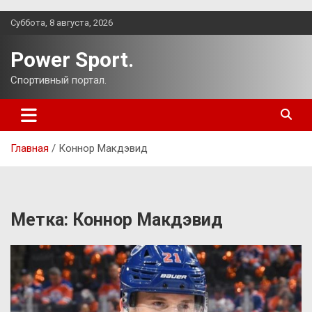
Перейти
Суббота, 8 августа, 2026
к
содержимому
Power Sport.
Спортивный портал.
Главная
Коннор Макдэвид
Метка:
Коннор Макдэвид