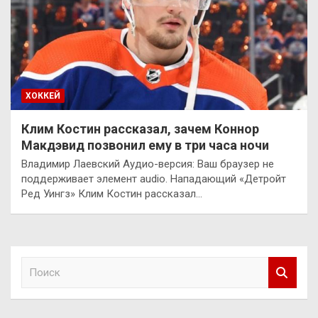
ХОККЕЙ
Клим Костин рассказал, зачем Коннор
Макдэвид позвонил ему в три часа ночи
Владимир Лаевский Аудио-версия: Ваш браузер не
поддерживает элемент audio. Нападающий «Детройт
Ред Уингз» Клим Костин рассказал…
П
о
и
с