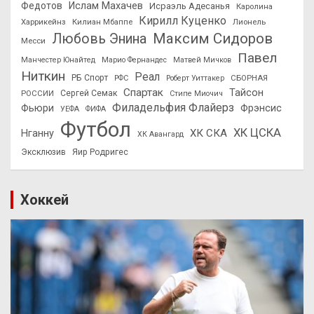
Федотов
Ислам Махачев
Исраэль Адесанья
Каролина
Кирилл Куценко
Харрикейнз
Килиан Мбаппе
Лионель
Максим Сидоров
Любовь Энина
Месси
Павел
Манчестер Юнайтед
Марио Фернандес
Матвей Мичков
Ниткин
Реал
РБ Спорт
СБОРНАЯ
РФС
Роберт Уиттакер
Спартак
Тайсон
РОССИИ
Сергей Семак
Стипе Миочич
Филадельфия Флайерз
Фьюри
Фрэнсис
УЕФА
ФИФА
Футбол
ХК ЦСКА
ХК СКА
Нганну
ХК Авангард
Эксклюзив
Яир Родригес
Хоккей