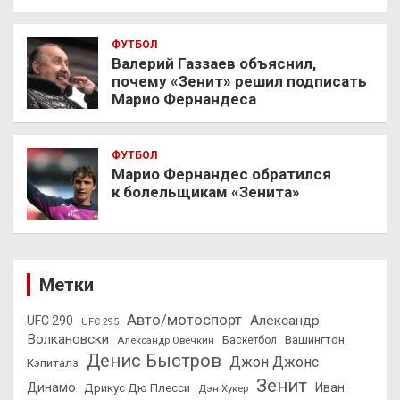
ФУТБОЛ
Валерий Газзаев объяснил,
почему «Зенит» решил подписать
Марио Фернандеса
ФУТБОЛ
Марио Фернандес обратился
к болельщикам «Зенита»
Метки
Авто/мотоспорт
Александр
UFC 290
UFC 295
Волкановски
Вашингтон
Александр Овечкин
Баскетбол
Денис Быстров
Джон Джонс
Кэпиталз
Зенит
Динамо
Иван
Дрикус Дю Плесси
Дэн Хукер