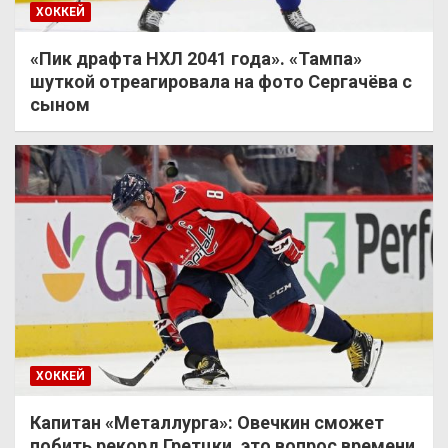
ХОККЕЙ
«Пик драфта НХЛ 2041 года». «Тампа»
шуткой отреагировала на фото Сергачёва с
сыном
ХОККЕЙ
Капитан «Металлурга»: Овечкин сможет
побить рекорд Гретцки, это вопрос времени