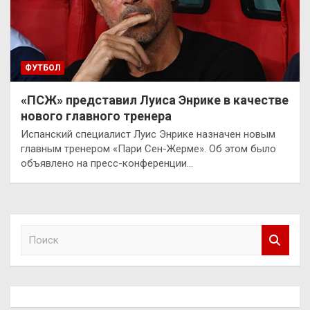
ФУТБОЛ
«ПСЖ» представил Луиса Энрике в качестве
нового главного тренера
Испанский специалист Луис Энрике назначен новым
главным тренером «Пари Сен-Жерме». Об этом было
объявлено на пресс-конференции…
П
о
и
с
к