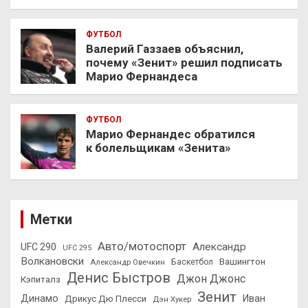
ФУТБОЛ
Валерий Газзаев объяснил,
почему «Зенит» решил подписать
Марио Фернандеса
ФУТБОЛ
Марио Фернандес обратился
к болельщикам «Зенита»
Метки
Авто/мотоспорт
Александр
UFC 290
UFC 295
Волкановски
Вашингтон
Александр Овечкин
Баскетбол
Денис Быстров
Джон Джонс
Кэпиталз
Зенит
Динамо
Иван
Дрикус Дю Плесси
Дэн Хукер