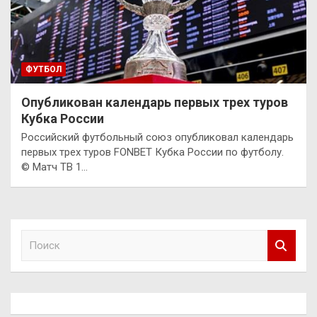
ФУТБОЛ
Опубликован календарь первых трех туров
Кубка России
Российский футбольный союз опубликовал календарь
первых трех туров FONBET Кубка России по футболу.
© Матч ТВ 1…
П
о
и
с
к