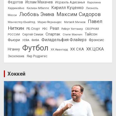
Федотов
Ислам Махачев
Исраэль Адесанья
Каролина
Кирилл Куценко
Харрикейнз
Килиан Мбаппе
Лионель
Максим Сидоров
Любовь Энина
Месси
Павел
Манчестер Юнайтед
Марио Фернандес
Матвей Мичков
Ниткин
Реал
РБ Спорт
СБОРНАЯ
РФС
Роберт Уиттакер
Спартак
Тайсон
РОССИИ
Сергей Семак
Стипе Миочич
Филадельфия Флайерз
Фьюри
Фрэнсис
УЕФА
ФИФА
Футбол
ХК ЦСКА
ХК СКА
Нганну
ХК Авангард
Эксклюзив
Яир Родригес
Хоккей