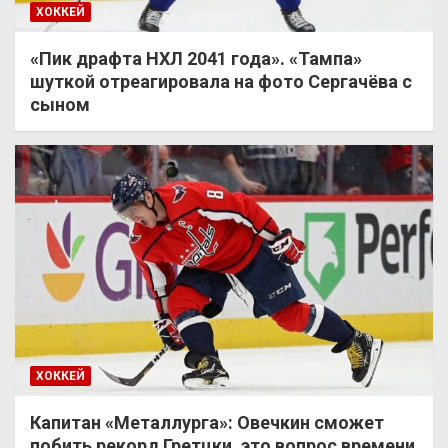
ХОККЕЙ
«Пик драфта НХЛ 2041 года». «Тампа»
шуткой отреагировала на фото Сергачёва с
сыном
ХОККЕЙ
Капитан «Металлурга»: Овечкин сможет
побить рекорд Гретцки, это вопрос времени