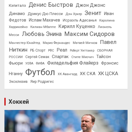
Денис Быстров
Джон Джонс
Кэпиталз
Зенит
Динамо
Иван
Дрикус Дю Плесси
Дэн Хукер
Федотов
Ислам Махачев
Исраэль Адесанья
Каролина
Кирилл Куценко
Харрикейнз
Килиан Мбаппе
Лионель
Максим Сидоров
Любовь Энина
Месси
Павел
Манчестер Юнайтед
Марио Фернандес
Матвей Мичков
Ниткин
Реал
РБ Спорт
СБОРНАЯ
РФС
Роберт Уиттакер
Спартак
Тайсон
РОССИИ
Сергей Семак
Стипе Миочич
Филадельфия Флайерз
Фьюри
Фрэнсис
УЕФА
ФИФА
Футбол
ХК ЦСКА
ХК СКА
Нганну
ХК Авангард
Эксклюзив
Яир Родригес
Хоккей