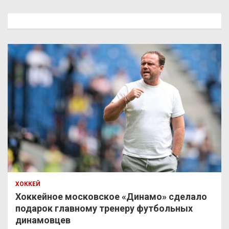
с
к
ХОККЕЙ
Хоккейное московское «Динамо» сделало
подарок главному тренеру футбольных
динамовцев