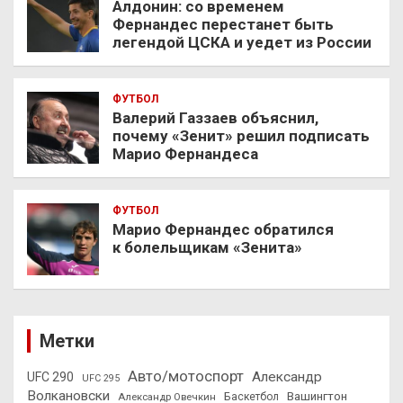
Алдонин: со временем
Фернандес перестанет быть
легендой ЦСКА и уедет из России
ФУТБОЛ
Валерий Газзаев объяснил,
почему «Зенит» решил подписать
Марио Фернандеса
ФУТБОЛ
Марио Фернандес обратился
к болельщикам «Зенита»
Метки
Авто/мотоспорт
Александр
UFC 290
UFC 295
Волкановски
Вашингтон
Александр Овечкин
Баскетбол