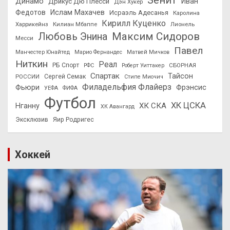
Зенит
Динамо
Иван
Дрикус Дю Плесси
Дэн Хукер
Федотов
Ислам Махачев
Исраэль Адесанья
Каролина
Кирилл Куценко
Харрикейнз
Килиан Мбаппе
Лионель
Максим Сидоров
Любовь Энина
Месси
Павел
Манчестер Юнайтед
Марио Фернандес
Матвей Мичков
Ниткин
Реал
РБ Спорт
СБОРНАЯ
РФС
Роберт Уиттакер
Спартак
Тайсон
РОССИИ
Сергей Семак
Стипе Миочич
Филадельфия Флайерз
Фьюри
Фрэнсис
УЕФА
ФИФА
Футбол
ХК ЦСКА
ХК СКА
Нганну
ХК Авангард
Эксклюзив
Яир Родригес
Хоккей