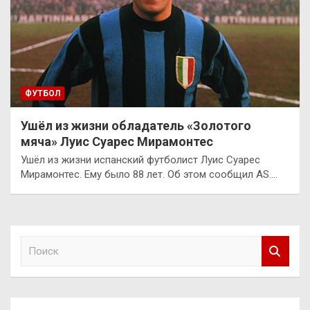
ФУТБОЛ
Ушёл из жизни обладатель «Золотого
мяча» Луис Суарес Мирамонтес
Ушёл из жизни испанский футболист Луис Суарес
Мирамонтес. Ему было 88 лет. Об этом сообщил AS.…
П
о
и
с
к