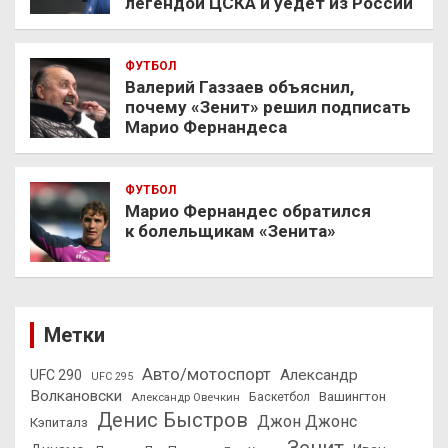
легендой ЦСКА и уедет из России
ФУТБОЛ
Валерий Газзаев объяснил,
почему «Зенит» решил подписать
Марио Фернандеса
ФУТБОЛ
Марио Фернандес обратился
к болельщикам «Зенита»
Метки
Авто/мотоспорт
Александр
UFC 290
UFC 295
Волкановски
Вашингтон
Александр Овечкин
Баскетбол
Денис Быстров
Джон Джонс
Кэпиталз