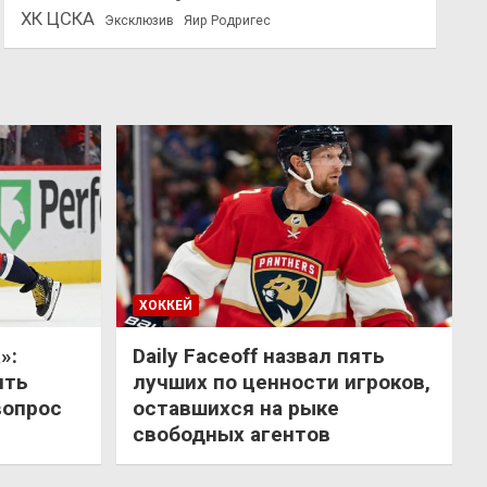
ХК ЦСКА
Эксклюзив
Яир Родригес
ХОККЕЙ
»:
Daily Faceoff назвал пять
ить
лучших по ценности игроков,
вопрос
оставшихся на рыке
свободных агентов