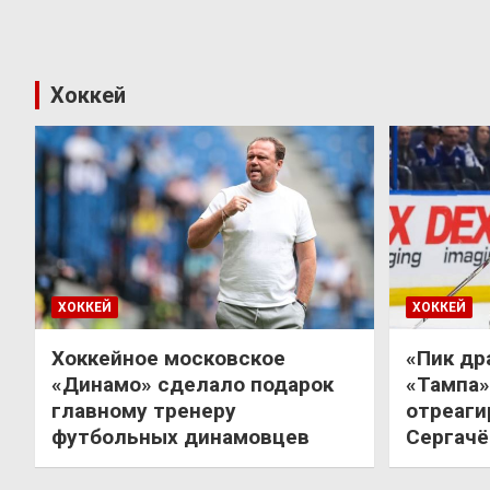
Хоккей
ХОККЕЙ
ХОККЕЙ
Хоккейное московское
«Пик др
«Динамо» сделало подарок
«Тампа»
главному тренеру
отреаги
футбольных динамовцев
Сергачё