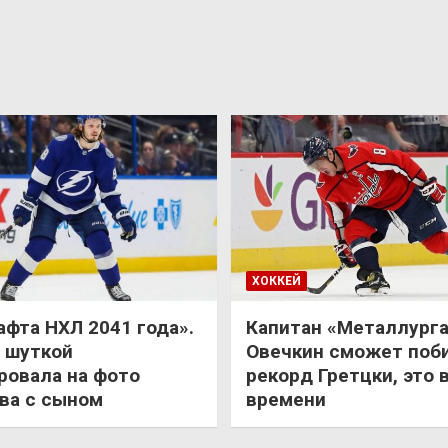
ХОККЕЙ
афта НХЛ 2041 года».
Капитан «Металлурга
 шуткой
Овечкин сможет поб
ровала на фото
рекорд Гретцки, это 
ва с сыном
времени