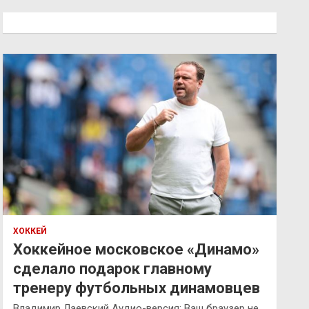
с
к
ХОККЕЙ
Хоккейное московское «Динамо»
сделало подарок главному
тренеру футбольных динамовцев
Владимир Лаевский Аудио-версия: Ваш браузер не