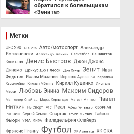
обратился к болельщикам
«Зенита»
Метки
Авто/мотоспорт
Александр
UFC 290
UFC 295
Волкановски
Вашингтон
Александр Овечкин
Баскетбол
Денис Быстров
Джон Джонс
Кэпиталз
Зенит
Динамо
Иван
Дрикус Дю Плесси
Дэн Хукер
Федотов
Ислам Махачев
Исраэль Адесанья
Каролина
Кирилл Куценко
Харрикейнз
Килиан Мбаппе
Лионель
Максим Сидоров
Любовь Энина
Месси
Павел
Манчестер Юнайтед
Марио Фернандес
Матвей Мичков
Ниткин
Реал
РБ Спорт
СБОРНАЯ
РФС
Роберт Уиттакер
Спартак
Тайсон
РОССИИ
Сергей Семак
Стипе Миочич
Филадельфия Флайерз
Фьюри
УЕФА
ФИФА
Футбол
ХК СКА
Фрэнсис Нганну
ХК Авангард