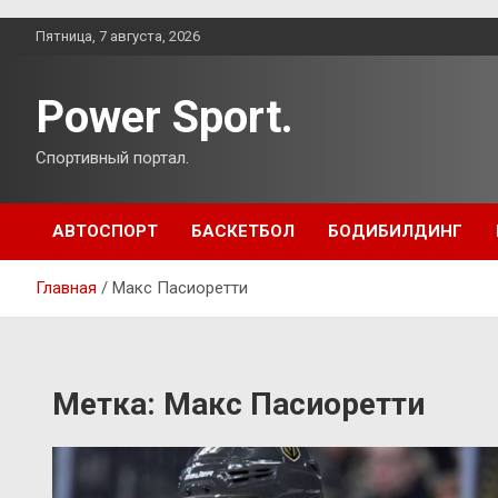
Перейти
Пятница, 7 августа, 2026
к
содержимому
Power Sport.
Спортивный портал.
АВТОСПОРТ
БАСКЕТБОЛ
БОДИБИЛДИНГ
Главная
Макс Пасиоретти
Метка:
Макс Пасиоретти