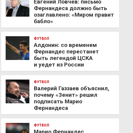
Евгений Ловчев: письмо
Фернандеса должно быть
озаглавлено: «Миром правит
бабло»
ФУТБОЛ
Алдонин: со временем
Фернандес перестанет
быть легендой ЦСКА
и уедет из России
ФУТБОЛ
Валерий Газзаев объяснил,
почему «Зенит» решил
подписать Марио
Фернандеса
ФУТБОЛ
Марио Фернандес