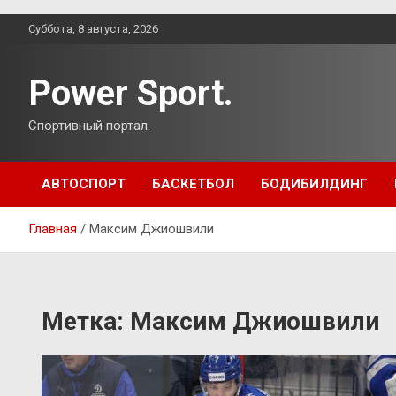
Перейти
Суббота, 8 августа, 2026
к
содержимому
Power Sport.
Спортивный портал.
АВТОСПОРТ
БАСКЕТБОЛ
БОДИБИЛДИНГ
Главная
Максим Джиошвили
Метка:
Максим Джиошвили