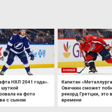
ХОККЕЙ
афта НХЛ 2041 года».
Капитан «Металлурга
 шуткой
Овечкин сможет поб
ровала на фото
рекорд Гретцки, это 
ва с сыном
времени