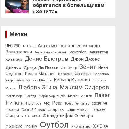
обратился к болельщикам
«Зенита»
Метки
Авто/мотоспорт
Александр
UFC 290
UFC 295
Волкановски
Вашингтон
Александр Овечкин
Баскетбол
Денис Быстров
Джон Джонс
Кэпиталз
Зенит
Динамо
Иван
Дрикус Дю Плесси
Дэн Хукер
Федотов
Ислам Махачев
Исраэль Адесанья
Каролина
Кирилл Куценко
Харрикейнз
Килиан Мбаппе
Лионель
Максим Сидоров
Любовь Энина
Месси
Павел
Манчестер Юнайтед
Марио Фернандес
Матвей Мичков
Ниткин
Реал
РБ Спорт
СБОРНАЯ
РФС
Роберт Уиттакер
Спартак
Тайсон
РОССИИ
Сергей Семак
Стипе Миочич
Филадельфия Флайерз
Фьюри
УЕФА
ФИФА
Футбол
ХК СКА
Фрэнсис Нганну
ХК Авангард