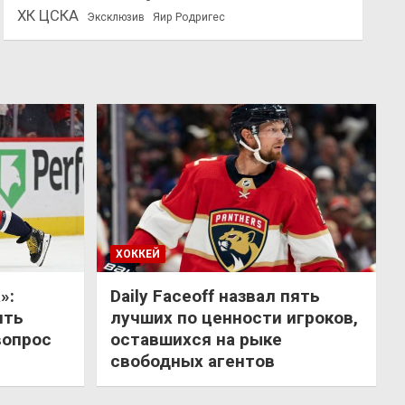
ХК ЦСКА
Эксклюзив
Яир Родригес
ХОККЕЙ
»:
Daily Faceoff назвал пять
ить
лучших по ценности игроков,
вопрос
оставшихся на рыке
свободных агентов