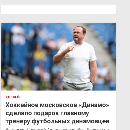
с
к
ХОККЕЙ
Хоккейное московское «Динамо»
сделало подарок главному
тренеру футбольных динамовцев
Владимир Лаевский Аудио-версия: Ваш браузер не