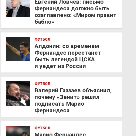
Евгений Ловчев: письмо
Фернандеса должно быть
озаглавлено: «Миром правит
бабло»
ФУТБОЛ
Алдонин: со временем
Фернандес перестанет
быть легендой ЦСКА
и уедет из России
ФУТБОЛ
Валерий Газзаев объяснил,
почему «Зенит» решил
подписать Марио
Фернандеса
ФУТБОЛ
Марио Фернандес