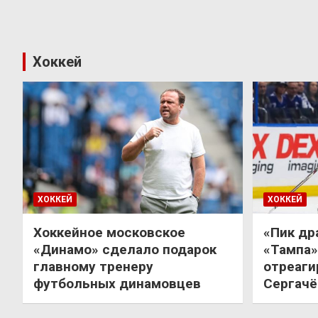
Хоккей
ХОККЕЙ
ХОККЕЙ
Хоккейное московское
«Пик др
«Динамо» сделало подарок
«Тампа»
главному тренеру
отреаги
футбольных динамовцев
Сергачё