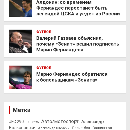
Алдонин: со временем
Фернандес перестанет быть
легендой ЦСКА и уедет из России
ФУТБОЛ
Валерий Газзаев объяснил,
почему «Зенит» решил подписать
Марио Фернандеса
ФУТБОЛ
Марио Фернандес обратился
к болельщикам «Зенита»
Метки
Авто/мотоспорт
Александр
UFC 290
UFC 295
Волкановски
Вашингтон
Александр Овечкин
Баскетбол