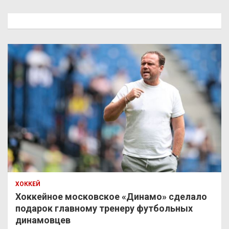
с
к
ХОККЕЙ
Хоккейное московское «Динамо» сделало
подарок главному тренеру футбольных
динамовцев