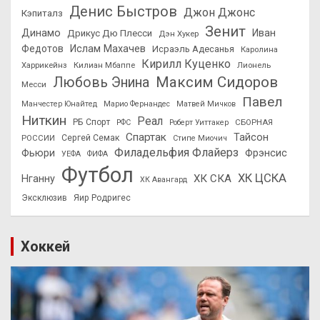
Денис Быстров
Джон Джонс
Кэпиталз
Зенит
Динамо
Иван
Дрикус Дю Плесси
Дэн Хукер
Федотов
Ислам Махачев
Исраэль Адесанья
Каролина
Кирилл Куценко
Харрикейнз
Килиан Мбаппе
Лионель
Максим Сидоров
Любовь Энина
Месси
Павел
Манчестер Юнайтед
Марио Фернандес
Матвей Мичков
Ниткин
Реал
РБ Спорт
СБОРНАЯ
РФС
Роберт Уиттакер
Спартак
Тайсон
РОССИИ
Сергей Семак
Стипе Миочич
Филадельфия Флайерз
Фьюри
Фрэнсис
УЕФА
ФИФА
Футбол
ХК ЦСКА
ХК СКА
Нганну
ХК Авангард
Эксклюзив
Яир Родригес
Хоккей