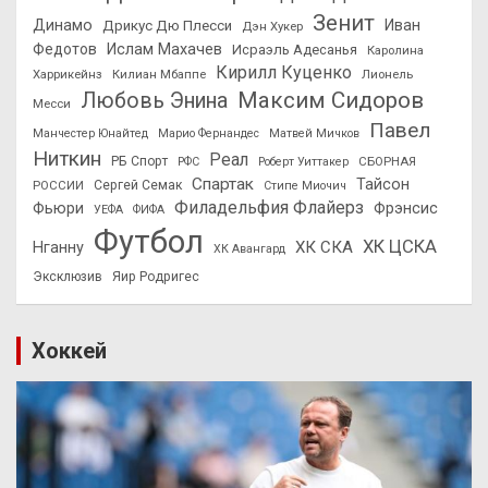
Зенит
Динамо
Иван
Дрикус Дю Плесси
Дэн Хукер
Федотов
Ислам Махачев
Исраэль Адесанья
Каролина
Кирилл Куценко
Харрикейнз
Килиан Мбаппе
Лионель
Максим Сидоров
Любовь Энина
Месси
Павел
Манчестер Юнайтед
Марио Фернандес
Матвей Мичков
Ниткин
Реал
РБ Спорт
СБОРНАЯ
РФС
Роберт Уиттакер
Спартак
Тайсон
РОССИИ
Сергей Семак
Стипе Миочич
Филадельфия Флайерз
Фьюри
Фрэнсис
УЕФА
ФИФА
Футбол
ХК ЦСКА
ХК СКА
Нганну
ХК Авангард
Эксклюзив
Яир Родригес
Хоккей