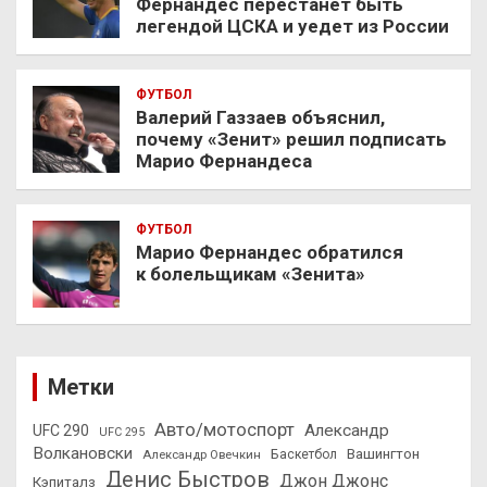
Фернандес перестанет быть
легендой ЦСКА и уедет из России
ФУТБОЛ
Валерий Газзаев объяснил,
почему «Зенит» решил подписать
Марио Фернандеса
ФУТБОЛ
Марио Фернандес обратился
к болельщикам «Зенита»
Метки
Авто/мотоспорт
Александр
UFC 290
UFC 295
Волкановски
Вашингтон
Александр Овечкин
Баскетбол
Денис Быстров
Джон Джонс
Кэпиталз