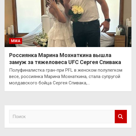
ММА
Россиянка Марина Мохнаткина вышла
замуж за тяжеловеса UFC Сергея Спивака
Полуфиналистка гран-при PFL в женском полулегком
весе, россиянка Марина Мохнаткина, стала супругой
молдавского бойца Сергея Спивака,…
П
о
и
с