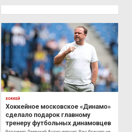
с
к
ХОККЕЙ
Хоккейное московское «Динамо»
сделало подарок главному
тренеру футбольных динамовцев
Владимир Лаевский Аудио-версия: Ваш браузер не