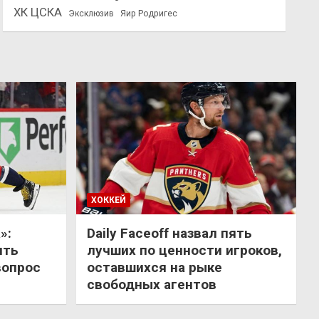
ХК ЦСКА
Эксклюзив
Яир Родригес
ХОККЕЙ
»:
Daily Faceoff назвал пять
ить
лучших по ценности игроков,
вопрос
оставшихся на рыке
свободных агентов