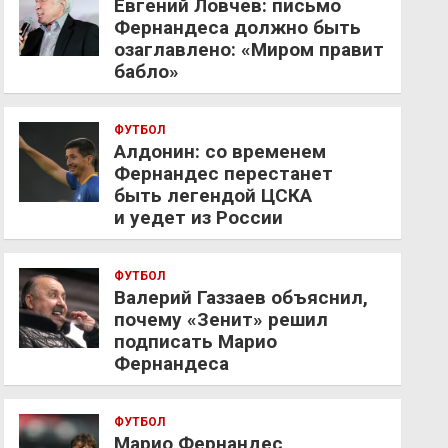
Евгений Ловчев: письмо
Фернандеса должно быть
озаглавлено: «Миром правит
бабло»
ФУТБОЛ
Алдонин: со временем
Фернандес перестанет
быть легендой ЦСКА
и уедет из России
ФУТБОЛ
Валерий Газзаев объяснил,
почему «Зенит» решил
подписать Марио
Фернандеса
ФУТБОЛ
Марио Фернандес