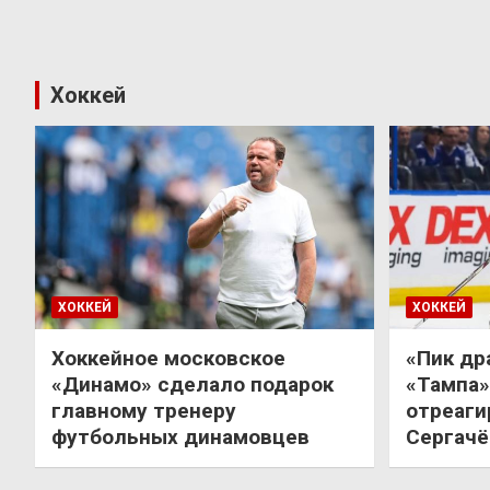
Хоккей
ХОККЕЙ
ХОККЕЙ
Хоккейное московское
«Пик др
«Динамо» сделало подарок
«Тампа»
главному тренеру
отреаги
футбольных динамовцев
Сергачё