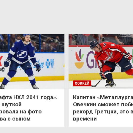
ХОККЕЙ
афта НХЛ 2041 года».
Капитан «Металлурга
 шуткой
Овечкин сможет поб
ровала на фото
рекорд Гретцки, это 
ва с сыном
времени