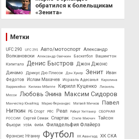
обратился к болельщикам
«Зенита»
Метки
Авто/мотоспорт
Александр
UFC 290
UFC 295
Волкановски
Вашингтон
Александр Овечкин
Баскетбол
Денис Быстров
Джон Джонс
Кэпиталз
Зенит
Динамо
Иван
Дрикус Дю Плесси
Дэн Хукер
Федотов
Ислам Махачев
Исраэль Адесанья
Каролина
Кирилл Куценко
Харрикейнз
Килиан Мбаппе
Лионель
Максим Сидоров
Любовь Энина
Месси
Павел
Манчестер Юнайтед
Марио Фернандес
Матвей Мичков
Ниткин
Реал
РБ Спорт
СБОРНАЯ
РФС
Роберт Уиттакер
Спартак
Тайсон
РОССИИ
Сергей Семак
Стипе Миочич
Филадельфия Флайерз
Фьюри
УЕФА
ФИФА
Футбол
ХК СКА
Фрэнсис Нганну
ХК Авангард