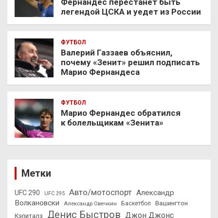
Фернандес перестанет быть
легендой ЦСКА и уедет из России
ФУТБОЛ
Валерий Газзаев объяснил,
почему «Зенит» решил подписать
Марио Фернандеса
ФУТБОЛ
Марио Фернандес обратился
к болельщикам «Зенита»
Метки
Авто/мотоспорт
Александр
UFC 290
UFC 295
Волкановски
Вашингтон
Александр Овечкин
Баскетбол
Денис Быстров
Джон Джонс
Кэпиталз