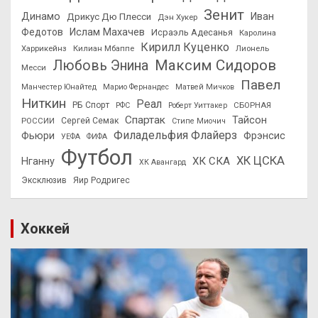
Зенит
Динамо
Иван
Дрикус Дю Плесси
Дэн Хукер
Федотов
Ислам Махачев
Исраэль Адесанья
Каролина
Кирилл Куценко
Харрикейнз
Килиан Мбаппе
Лионель
Максим Сидоров
Любовь Энина
Месси
Павел
Манчестер Юнайтед
Марио Фернандес
Матвей Мичков
Ниткин
Реал
РБ Спорт
СБОРНАЯ
РФС
Роберт Уиттакер
Спартак
Тайсон
РОССИИ
Сергей Семак
Стипе Миочич
Филадельфия Флайерз
Фьюри
Фрэнсис
УЕФА
ФИФА
Футбол
ХК ЦСКА
ХК СКА
Нганну
ХК Авангард
Эксклюзив
Яир Родригес
Хоккей