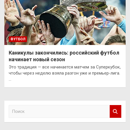
ФУТБОЛ
Каникулы закончились: российский футбол
начинает новый сезон
Это традиция — все начинается матчем за Суперкубок,
чтобы через неделю взяла разгон уже и премьер-лига.
…
П
о
и
с