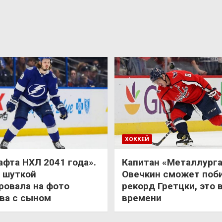
ХОККЕЙ
афта НХЛ 2041 года».
Капитан «Металлурга
 шуткой
Овечкин сможет поб
ровала на фото
рекорд Гретцки, это 
ва с сыном
времени