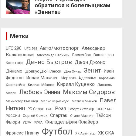
обратился к болельщикам
«Зенита»
Метки
Авто/мотоспорт
Александр
UFC 290
UFC 295
Волкановски
Вашингтон
Александр Овечкин
Баскетбол
Денис Быстров
Джон Джонс
Кэпиталз
Зенит
Динамо
Иван
Дрикус Дю Плесси
Дэн Хукер
Федотов
Ислам Махачев
Исраэль Адесанья
Каролина
Кирилл Куценко
Харрикейнз
Килиан Мбаппе
Лионель
Максим Сидоров
Любовь Энина
Месси
Павел
Манчестер Юнайтед
Марио Фернандес
Матвей Мичков
Ниткин
Реал
РБ Спорт
СБОРНАЯ
РФС
Роберт Уиттакер
Спартак
Тайсон
РОССИИ
Сергей Семак
Стипе Миочич
Филадельфия Флайерз
Фьюри
УЕФА
ФИФА
Футбол
ХК СКА
Фрэнсис Нганну
ХК Авангард