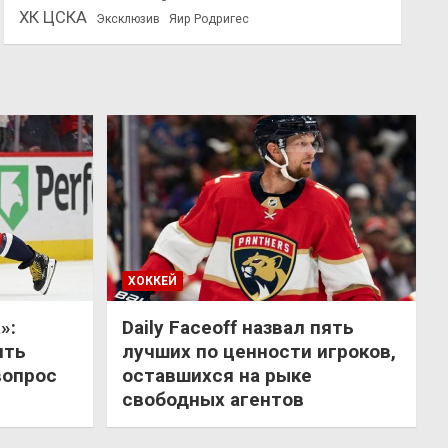
ХК ЦСКА
Эксклюзив
Яир Родригес
ХОККЕЙ
»:
Daily Faceoff назвал пять
ить
лучших по ценности игроков,
вопрос
оставшихся на рыке
свободных агентов