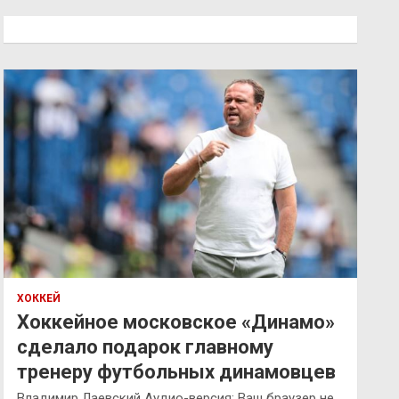
с
к
ХОККЕЙ
Хоккейное московское «Динамо»
сделало подарок главному
тренеру футбольных динамовцев
Владимир Лаевский Аудио-версия: Ваш браузер не