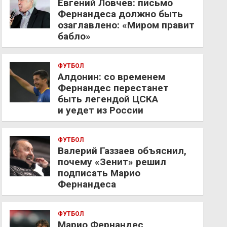
Евгений Ловчев: письмо
Фернандеса должно быть
озаглавлено: «Миром правит
бабло»
ФУТБОЛ
Алдонин: со временем
Фернандес перестанет
быть легендой ЦСКА
и уедет из России
ФУТБОЛ
Валерий Газзаев объяснил,
почему «Зенит» решил
подписать Марио
Фернандеса
ФУТБОЛ
Марио Фернандес