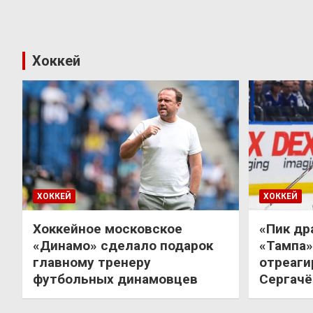
Хоккей
ХОККЕЙ
ХОККЕЙ
Хоккейное московское
«Пик др
«Динамо» сделало подарок
«Тампа»
главному тренеру
отреаги
футбольных динамовцев
Сергачё