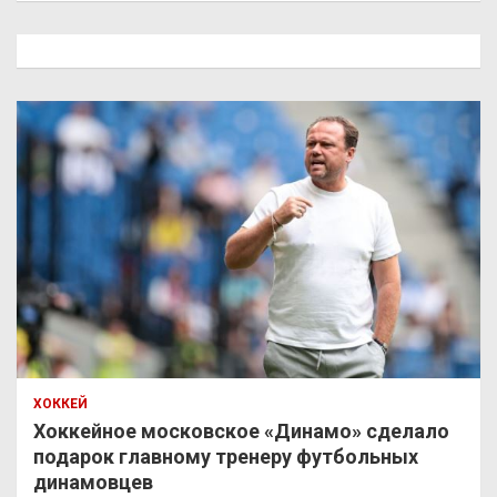
с
к
ХОККЕЙ
Хоккейное московское «Динамо» сделало
подарок главному тренеру футбольных
динамовцев