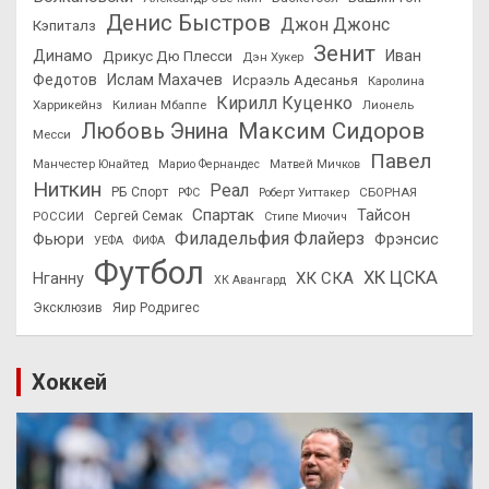
Денис Быстров
Джон Джонс
Кэпиталз
Зенит
Динамо
Иван
Дрикус Дю Плесси
Дэн Хукер
Федотов
Ислам Махачев
Исраэль Адесанья
Каролина
Кирилл Куценко
Харрикейнз
Килиан Мбаппе
Лионель
Максим Сидоров
Любовь Энина
Месси
Павел
Манчестер Юнайтед
Марио Фернандес
Матвей Мичков
Ниткин
Реал
РБ Спорт
СБОРНАЯ
РФС
Роберт Уиттакер
Спартак
Тайсон
РОССИИ
Сергей Семак
Стипе Миочич
Филадельфия Флайерз
Фьюри
Фрэнсис
УЕФА
ФИФА
Футбол
ХК ЦСКА
ХК СКА
Нганну
ХК Авангард
Эксклюзив
Яир Родригес
Хоккей