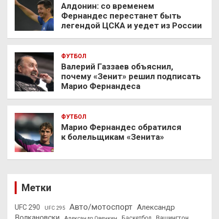
Алдонин: со временем
Фернандес перестанет быть
легендой ЦСКА и уедет из России
ФУТБОЛ
Валерий Газзаев объяснил,
почему «Зенит» решил подписать
Марио Фернандеса
ФУТБОЛ
Марио Фернандес обратился
к болельщикам «Зенита»
Метки
Авто/мотоспорт
Александр
UFC 290
UFC 295
Волкановски
Вашингтон
Александр Овечкин
Баскетбол