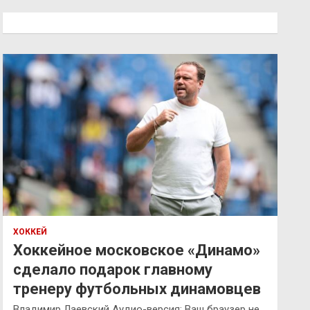
с
к
ХОККЕЙ
Хоккейное московское «Динамо»
сделало подарок главному
тренеру футбольных динамовцев
Владимир Лаевский Аудио-версия: Ваш браузер не