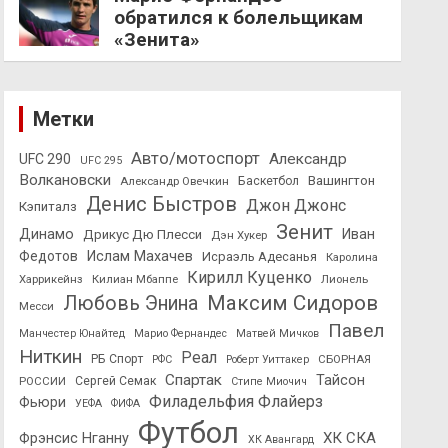
обратился к болельщикам
«Зенита»
Метки
Авто/мотоспорт
Александр
UFC 290
UFC 295
Волкановски
Вашингтон
Александр Овечкин
Баскетбол
Денис Быстров
Джон Джонс
Кэпиталз
Зенит
Динамо
Иван
Дрикус Дю Плесси
Дэн Хукер
Федотов
Ислам Махачев
Исраэль Адесанья
Каролина
Кирилл Куценко
Харрикейнз
Килиан Мбаппе
Лионель
Максим Сидоров
Любовь Энина
Месси
Павел
Манчестер Юнайтед
Марио Фернандес
Матвей Мичков
Ниткин
Реал
РБ Спорт
СБОРНАЯ
РФС
Роберт Уиттакер
Спартак
Тайсон
РОССИИ
Сергей Семак
Стипе Миочич
Филадельфия Флайерз
Фьюри
УЕФА
ФИФА
Футбол
ХК СКА
Фрэнсис Нганну
ХК Авангард