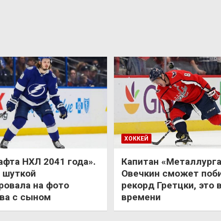
ХОККЕЙ
афта НХЛ 2041 года».
Капитан «Металлурга
 шуткой
Овечкин сможет поб
ровала на фото
рекорд Гретцки, это 
ва с сыном
времени