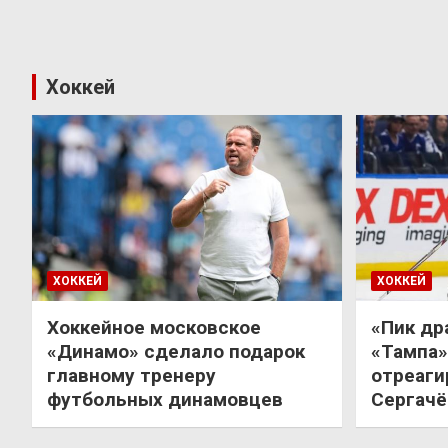
Хоккей
ХОККЕЙ
ХОККЕЙ
Хоккейное московское
«Пик др
«Динамо» сделало подарок
«Тампа»
главному тренеру
отреаги
футбольных динамовцев
Сергачё