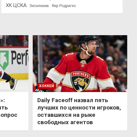
ХК ЦСКА
Эксклюзив
Яир Родригес
ХОККЕЙ
»:
Daily Faceoff назвал пять
ить
лучших по ценности игроков,
вопрос
оставшихся на рыке
свободных агентов