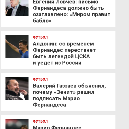
Евгений Ловчев: письмо
Фернандеса должно быть
озаглавлено: «Миром правит
бабло»
ФУТБОЛ
Алдонин: со временем
Фернандес перестанет
быть легендой ЦСКА
и уедет из России
ФУТБОЛ
Валерий Газзаев объяснил,
почему «Зенит» решил
подписать Марио
Фернандеса
ФУТБОЛ
Марио Фернандес