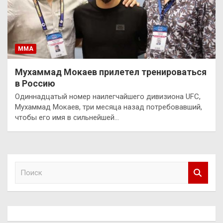
ММА
Мухаммад Мокаев прилетел тренироваться
в Россию
Одиннадцатый номер наилегчайшего дивизиона UFC,
Мухаммад Мокаев, три месяца назад потребовавший,
чтобы его имя в сильнейшей…
П
о
и
с
к