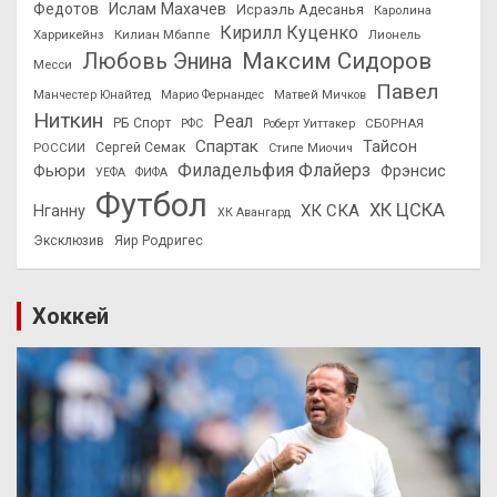
Федотов
Ислам Махачев
Исраэль Адесанья
Каролина
Кирилл Куценко
Харрикейнз
Килиан Мбаппе
Лионель
Максим Сидоров
Любовь Энина
Месси
Павел
Манчестер Юнайтед
Марио Фернандес
Матвей Мичков
Ниткин
Реал
РБ Спорт
СБОРНАЯ
РФС
Роберт Уиттакер
Спартак
Тайсон
РОССИИ
Сергей Семак
Стипе Миочич
Филадельфия Флайерз
Фьюри
Фрэнсис
УЕФА
ФИФА
Футбол
ХК ЦСКА
ХК СКА
Нганну
ХК Авангард
Эксклюзив
Яир Родригес
Хоккей