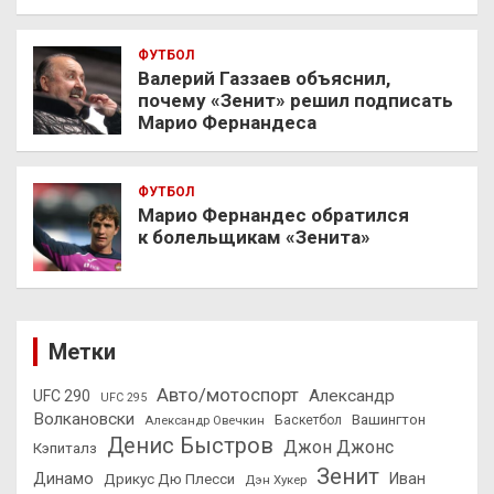
ФУТБОЛ
Валерий Газзаев объяснил,
почему «Зенит» решил подписать
Марио Фернандеса
ФУТБОЛ
Марио Фернандес обратился
к болельщикам «Зенита»
Метки
Авто/мотоспорт
Александр
UFC 290
UFC 295
Волкановски
Вашингтон
Александр Овечкин
Баскетбол
Денис Быстров
Джон Джонс
Кэпиталз
Зенит
Динамо
Иван
Дрикус Дю Плесси
Дэн Хукер