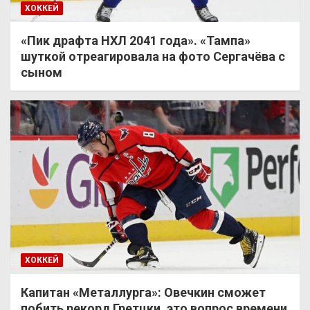
ХОККЕЙ
«Пик драфта НХЛ 2041 года». «Тампа»
шуткой отреагировала на фото Сергачёва с
сыном
ХОККЕЙ
Капитан «Металлурга»: Овечкин сможет
побить рекорд Гретцки, это вопрос времени