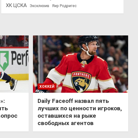
ХК ЦСКА
Эксклюзив
Яир Родригес
ХОККЕЙ
»:
Daily Faceoff назвал пять
ить
лучших по ценности игроков,
вопрос
оставшихся на рыке
свободных агентов