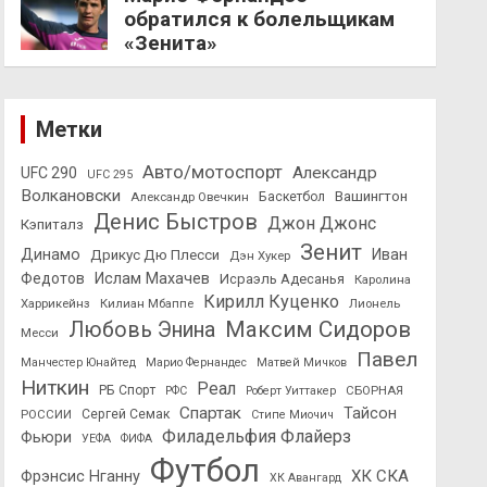
обратился к болельщикам
«Зенита»
Метки
Авто/мотоспорт
Александр
UFC 290
UFC 295
Волкановски
Вашингтон
Александр Овечкин
Баскетбол
Денис Быстров
Джон Джонс
Кэпиталз
Зенит
Динамо
Иван
Дрикус Дю Плесси
Дэн Хукер
Федотов
Ислам Махачев
Исраэль Адесанья
Каролина
Кирилл Куценко
Харрикейнз
Килиан Мбаппе
Лионель
Максим Сидоров
Любовь Энина
Месси
Павел
Манчестер Юнайтед
Марио Фернандес
Матвей Мичков
Ниткин
Реал
РБ Спорт
СБОРНАЯ
РФС
Роберт Уиттакер
Спартак
Тайсон
РОССИИ
Сергей Семак
Стипе Миочич
Филадельфия Флайерз
Фьюри
УЕФА
ФИФА
Футбол
ХК СКА
Фрэнсис Нганну
ХК Авангард