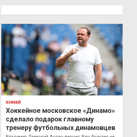
с
к
ХОККЕЙ
Хоккейное московское «Динамо»
сделало подарок главному
тренеру футбольных динамовцев
Владимир Лаевский Аудио-версия: Ваш браузер не