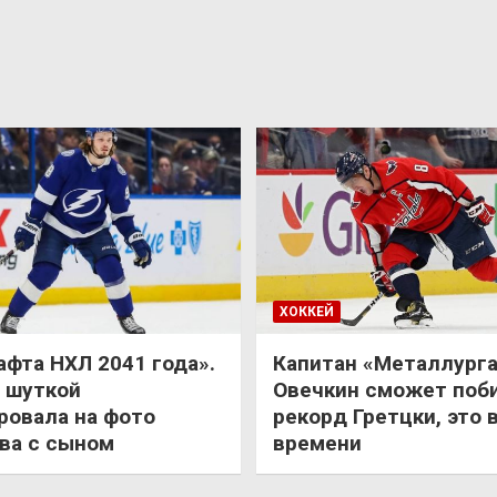
ХОККЕЙ
афта НХЛ 2041 года».
Капитан «Металлурга
 шуткой
Овечкин сможет поб
ровала на фото
рекорд Гретцки, это 
ва с сыном
времени