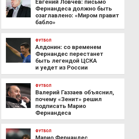
Евгений Ловчев: письмо
Фернандеса должно быть
озаглавлено: «Миром правит
бабло»
ФУТБОЛ
Алдонин: со временем
Фернандес перестанет
быть легендой ЦСКА
и уедет из России
ФУТБОЛ
Валерий Газзаев объяснил,
почему «Зенит» решил
подписать Марио
Фернандеса
ФУТБОЛ
Марио Фернандес