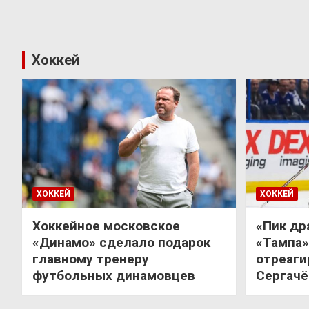
Хоккей
ХОККЕЙ
ХОККЕЙ
Хоккейное московское
«Пик др
«Динамо» сделало подарок
«Тампа»
главному тренеру
отреаги
футбольных динамовцев
Сергачё