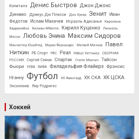
Денис Быстров
Джон Джонс
Кэпиталз
Зенит
Динамо
Иван
Дрикус Дю Плесси
Дэн Хукер
Федотов
Ислам Махачев
Исраэль Адесанья
Каролина
Кирилл Куценко
Харрикейнз
Килиан Мбаппе
Лионель
Максим Сидоров
Любовь Энина
Месси
Павел
Манчестер Юнайтед
Марио Фернандес
Матвей Мичков
Ниткин
Реал
РБ Спорт
СБОРНАЯ
РФС
Роберт Уиттакер
Спартак
Тайсон
РОССИИ
Сергей Семак
Стипе Миочич
Филадельфия Флайерз
Фьюри
Фрэнсис
УЕФА
ФИФА
Футбол
ХК ЦСКА
ХК СКА
Нганну
ХК Авангард
Эксклюзив
Яир Родригес
Хоккей