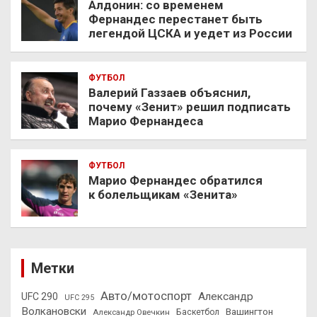
Алдонин: со временем
Фернандес перестанет быть
легендой ЦСКА и уедет из России
ФУТБОЛ
Валерий Газзаев объяснил,
почему «Зенит» решил подписать
Марио Фернандеса
ФУТБОЛ
Марио Фернандес обратился
к болельщикам «Зенита»
Метки
Авто/мотоспорт
Александр
UFC 290
UFC 295
Волкановски
Вашингтон
Александр Овечкин
Баскетбол