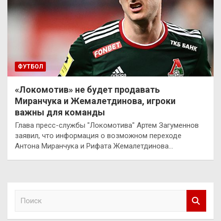
ФУТБОЛ
«Локомотив» не будет продавать
Миранчука и Жемалетдинова, игроки
важны для команды
Глава пресс-службы "Локомотива" Артем Загуменнов
заявил, что информация о возможном переходе
Антона Миранчука и Рифата Жемалетдинова…
П
о
и