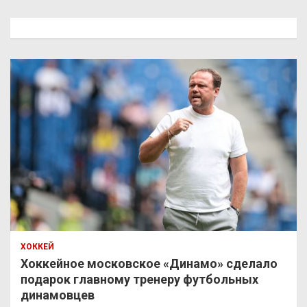
с
к
ХОККЕЙ
Хоккейное московское «Динамо» сделало
подарок главному тренеру футбольных
динамовцев