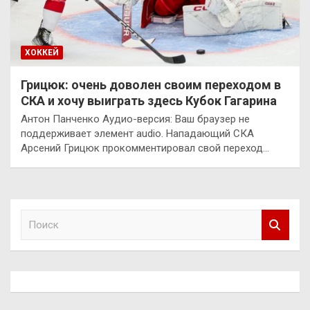
ХОККЕЙ
Грицюк: очень доволен своим переходом в
СКА и хочу выиграть здесь Кубок Гагарина
Антон Панченко Аудио-версия: Ваш браузер не
поддерживает элемент audio. Нападающий СКА
Арсений Грицюк прокомментировал свой переход…
П
о
и
с
к