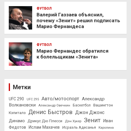
ФУТБОЛ
Валерий Газзаев объяснил,
почему «Зенит» решил подписать
Марио Фернандеса
ФУТБОЛ
Марио Фернандес обратился
к болельщикам «Зенита»
Метки
Авто/мотоспорт
Александр
UFC 290
UFC 295
Волкановски
Вашингтон
Александр Овечкин
Баскетбол
Денис Быстров
Джон Джонс
Кэпиталз
Зенит
Динамо
Иван
Дрикус Дю Плесси
Дэн Хукер
Федотов
Ислам Махачев
Исраэль Адесанья
Каролина