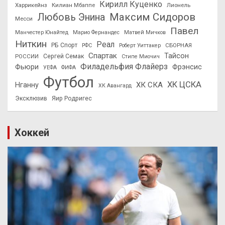
Кирилл Куценко
Харрикейнз
Килиан Мбаппе
Лионель
Максим Сидоров
Любовь Энина
Месси
Павел
Манчестер Юнайтед
Марио Фернандес
Матвей Мичков
Ниткин
Реал
РБ Спорт
СБОРНАЯ
РФС
Роберт Уиттакер
Спартак
Тайсон
РОССИИ
Сергей Семак
Стипе Миочич
Филадельфия Флайерз
Фьюри
Фрэнсис
УЕФА
ФИФА
Футбол
ХК ЦСКА
ХК СКА
Нганну
ХК Авангард
Эксклюзив
Яир Родригес
Хоккей