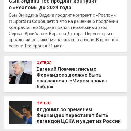
Сын Зидана Тео продлит контракт
с «Реалом» до 2024 года
Сын Зинедина Зидана продлит контракт с «Реалом».
© Sports.ru Сообщается, что на решение о продлении
контракта Тео Зидана повлиял возможный уход
Серхио Аррибаса и Карлоса Дотора. Переговоры о
продлении соглашения начались в апреле. В прошлом
сезоне Тео провел 31 матч…
ФУТБОЛ
Евгений Ловчев: письмо
Фернандеса должно быть
озаглавлено: «Миром правит
бабло»
ФУТБОЛ
Алдонин: со временем
Фернандес перестанет быть
легендой ЦСКА и уедет из России