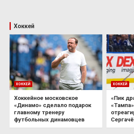
Хоккей
ХОККЕЙ
ХОККЕЙ
Хоккейное московское
«Пик др
«Динамо» сделало подарок
«Тампа»
главному тренеру
отреаги
футбольных динамовцев
Сергачё