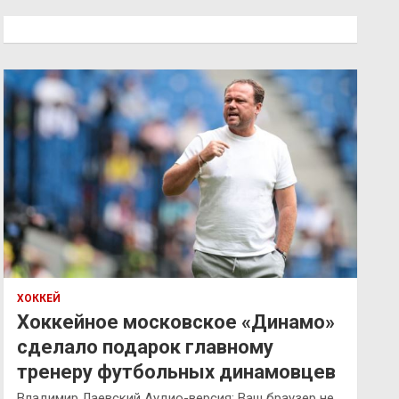
с
к
ХОККЕЙ
Хоккейное московское «Динамо»
сделало подарок главному
тренеру футбольных динамовцев
Владимир Лаевский Аудио-версия: Ваш браузер не