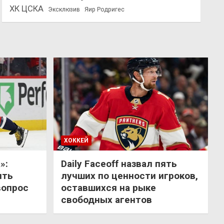
ХК ЦСКА
Эксклюзив
Яир Родригес
ХОККЕЙ
»:
Daily Faceoff назвал пять
ить
лучших по ценности игроков,
вопрос
оставшихся на рыке
свободных агентов