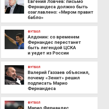
Евгений Ловчев: письмо
Фернандеса должно быть
озаглавлено: «Миром правит
бабло»
ФУТБОЛ
Алдонин: со временем
Фернандес перестанет
быть легендой ЦСКА
и уедет из России
ФУТБОЛ
Валерий Газзаев объяснил,
почему «Зенит» решил
подписать Марио
Фернандеса
ФУТБОЛ
Марио Фернандес