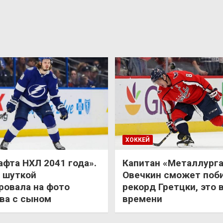
ХОККЕЙ
афта НХЛ 2041 года».
Капитан «Металлурга
 шуткой
Овечкин сможет поб
ровала на фото
рекорд Гретцки, это 
ва с сыном
времени