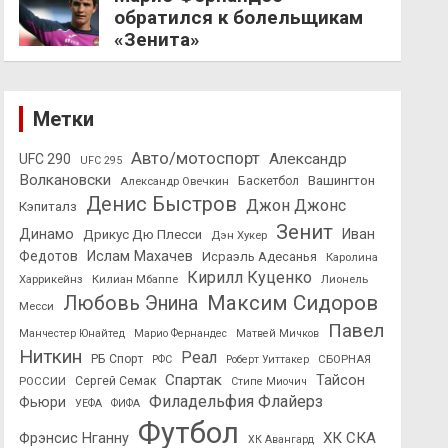
обратился к болельщикам
«Зенита»
Метки
Авто/мотоспорт
Александр
UFC 290
UFC 295
Волкановски
Вашингтон
Александр Овечкин
Баскетбол
Денис Быстров
Джон Джонс
Кэпиталз
Зенит
Динамо
Иван
Дрикус Дю Плесси
Дэн Хукер
Федотов
Ислам Махачев
Исраэль Адесанья
Каролина
Кирилл Куценко
Харрикейнз
Килиан Мбаппе
Лионель
Максим Сидоров
Любовь Энина
Месси
Павел
Манчестер Юнайтед
Марио Фернандес
Матвей Мичков
Ниткин
Реал
РБ Спорт
СБОРНАЯ
РФС
Роберт Уиттакер
Спартак
Тайсон
РОССИИ
Сергей Семак
Стипе Миочич
Филадельфия Флайерз
Фьюри
УЕФА
ФИФА
Футбол
ХК СКА
Фрэнсис Нганну
ХК Авангард