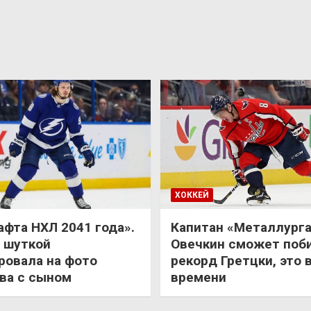
ХОККЕЙ
афта НХЛ 2041 года».
Капитан «Металлурга
 шуткой
Овечкин сможет поб
ровала на фото
рекорд Гретцки, это 
ва с сыном
времени