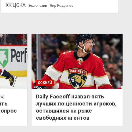
ХК ЦСКА
Эксклюзив
Яир Родригес
ХОККЕЙ
»:
Daily Faceoff назвал пять
ить
лучших по ценности игроков,
вопрос
оставшихся на рыке
свободных агентов