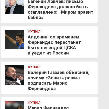
Евгений Ловчев: письмо
Фернандеса должно быть
озаглавлено: «Миром правит
бабло»
ФУТБОЛ
Алдонин: со временем
Фернандес перестанет
быть легендой ЦСКА
и уедет из России
ФУТБОЛ
Валерий Газзаев объяснил,
почему «Зенит» решил
подписать Марио
Фернандеса
ФУТБОЛ
Марио Фернандес