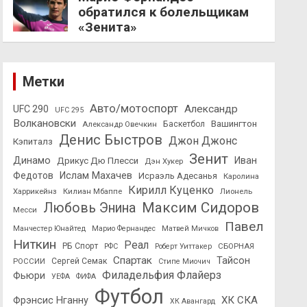
обратился к болельщикам
«Зенита»
Метки
Авто/мотоспорт
Александр
UFC 290
UFC 295
Волкановски
Вашингтон
Александр Овечкин
Баскетбол
Денис Быстров
Джон Джонс
Кэпиталз
Зенит
Динамо
Иван
Дрикус Дю Плесси
Дэн Хукер
Федотов
Ислам Махачев
Исраэль Адесанья
Каролина
Кирилл Куценко
Харрикейнз
Килиан Мбаппе
Лионель
Максим Сидоров
Любовь Энина
Месси
Павел
Манчестер Юнайтед
Марио Фернандес
Матвей Мичков
Ниткин
Реал
РБ Спорт
СБОРНАЯ
РФС
Роберт Уиттакер
Спартак
Тайсон
РОССИИ
Сергей Семак
Стипе Миочич
Филадельфия Флайерз
Фьюри
УЕФА
ФИФА
Футбол
ХК СКА
Фрэнсис Нганну
ХК Авангард