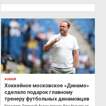
с
к
ХОККЕЙ
Хоккейное московское «Динамо»
сделало подарок главному
тренеру футбольных динамовцев
Владимир Лаевский Аудио-версия: Ваш браузер не