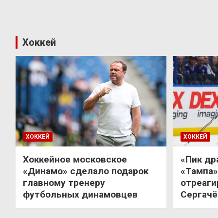
Хоккей
ХОККЕЙ
ХОККЕЙ
Хоккейное московское
«Пик др
«Динамо» сделало подарок
«Тампа»
главному тренеру
отреаги
футбольных динамовцев
Сергачё