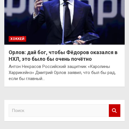
ХОККЕЙ
Орлов: дай бог, чтобы Фёдоров оказался в
НХЛ, это было бы очень почётно
Антон Некрасов Российский защитник «Каролины
Харрикейнз» Дмитрий Орлов заявил, что был бы рад,
если бы главный…
П
о
и
с