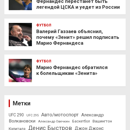
Фернандес перестанет быть
легендой ЦСКА и уедет из России
ФУТБОЛ
Валерий Газзаев объяснил,
почему «Зенит» решил подписать
Марио Фернандеса
ФУТБОЛ
Марио Фернандес обратился
к болельщикам «Зенита»
Метки
Авто/мотоспорт
Александр
UFC 290
UFC 295
Волкановски
Вашингтон
Александр Овечкин
Баскетбол
Денис Быстров
Джон Джонс
Кэпиталз