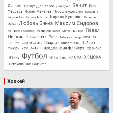
Зенит
Динамо
Иван
Дрикус Дю Плесси
Дэн Хукер
Федотов
Ислам Махачев
Исраэль Адесанья
Каролина
Кирилл Куценко
Харрикейнз
Килиан Мбаппе
Лионель
Максим Сидоров
Любовь Энина
Месси
Павел
Манчестер Юнайтед
Марио Фернандес
Матвей Мичков
Ниткин
Реал
РБ Спорт
СБОРНАЯ
РФС
Роберт Уиттакер
Спартак
Тайсон
РОССИИ
Сергей Семак
Стипе Миочич
Филадельфия Флайерз
Фьюри
Фрэнсис
УЕФА
ФИФА
Футбол
ХК ЦСКА
ХК СКА
Нганну
ХК Авангард
Эксклюзив
Яир Родригес
Хоккей