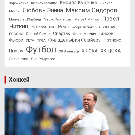
Кирилл Куценко
Харрикейнз
Килиан Мбаппе
Лионель
Максим Сидоров
Любовь Энина
Месси
Павел
Манчестер Юнайтед
Марио Фернандес
Матвей Мичков
Ниткин
Реал
РБ Спорт
СБОРНАЯ
РФС
Роберт Уиттакер
Спартак
Тайсон
РОССИИ
Сергей Семак
Стипе Миочич
Филадельфия Флайерз
Фьюри
Фрэнсис
УЕФА
ФИФА
Футбол
ХК ЦСКА
ХК СКА
Нганну
ХК Авангард
Эксклюзив
Яир Родригес
Хоккей