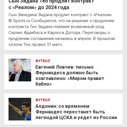
Сын Зидана Тео продлит контракт
с «Реалом» до 2024 года
Сын Зинедина Зидана продлит контракт с «Реалом».
© Sports.ru Сообщается, что на решение о продлении
контракта Тео Зидана повлиял возможный уход
Серхио Аррибаса и Карлоса Дотора. Переговоры о
продлении соглашения начались в апреле. В прошлом
сезоне Тео провел 31 матч…
ФУТБОЛ
Евгений Ловчев: письмо
Фернандеса должно быть
озаглавлено: «Миром правит
бабло»
ФУТБОЛ
Алдонин: со временем
Фернандес перестанет быть
легендой ЦСКА и уедет из России