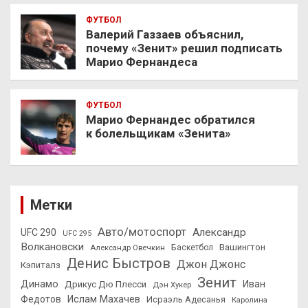
ФУТБОЛ
Валерий Газзаев объяснил,
почему «Зенит» решил подписать
Марио Фернандеса
ФУТБОЛ
Марио Фернандес обратился
к болельщикам «Зенита»
Метки
Авто/мотоспорт
Александр
UFC 290
UFC 295
Волкановски
Вашингтон
Александр Овечкин
Баскетбол
Денис Быстров
Джон Джонс
Кэпиталз
Зенит
Динамо
Иван
Дрикус Дю Плесси
Дэн Хукер
Федотов
Ислам Махачев
Исраэль Адесанья
Каролина