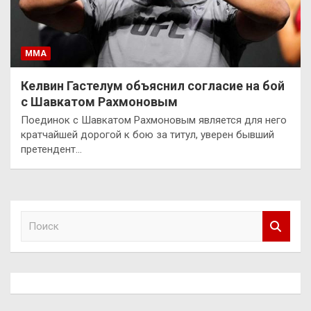
ММА
Келвин Гастелум объяснил согласие на бой
с Шавкатом Рахмоновым
Поединок с Шавкатом Рахмоновым является для него
кратчайшей дорогой к бою за титул, уверен бывший
претендент…
П
о
и
с
к