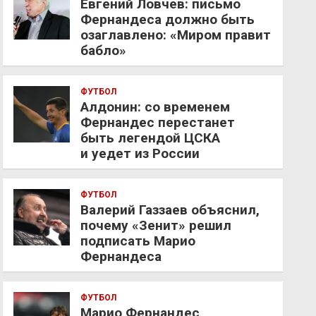
Евгений Ловчев: письмо
Фернандеса должно быть
озаглавлено: «Миром правит
бабло»
ФУТБОЛ
Алдонин: со временем
Фернандес перестанет
быть легендой ЦСКА
и уедет из России
ФУТБОЛ
Валерий Газзаев объяснил,
почему «Зенит» решил
подписать Марио
Фернандеса
ФУТБОЛ
Марио Фернандес