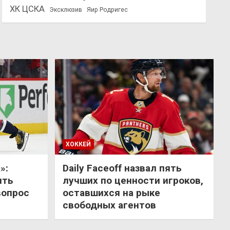
ХК ЦСКА
Эксклюзив
Яир Родригес
ХОККЕЙ
»:
Daily Faceoff назвал пять
ить
лучших по ценности игроков,
вопрос
оставшихся на рыке
свободных агентов