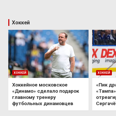
Хоккей
ХОККЕЙ
ХОККЕЙ
Хоккейное московское
«Пик др
«Динамо» сделало подарок
«Тампа»
главному тренеру
отреаги
футбольных динамовцев
Сергачё