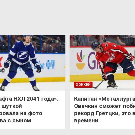
ХОККЕЙ
афта НХЛ 2041 года».
Капитан «Металлурга
 шуткой
Овечкин сможет поб
ровала на фото
рекорд Гретцки, это 
ва с сыном
времени