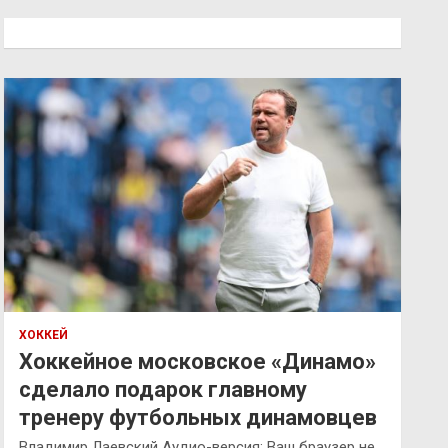
с
к
ХОККЕЙ
Хоккейное московское «Динамо»
сделало подарок главному
тренеру футбольных динамовцев
Владимир Лаевский Аудио-версия: Ваш браузер не