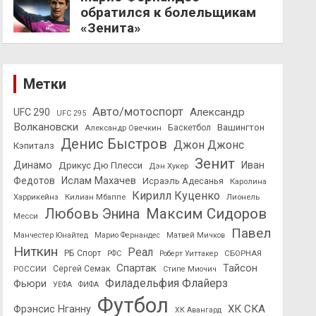
обратился к болельщикам
«Зенита»
Метки
Авто/мотоспорт
Александр
UFC 290
UFC 295
Волкановски
Вашингтон
Александр Овечкин
Баскетбол
Денис Быстров
Джон Джонс
Кэпиталз
Зенит
Динамо
Иван
Дрикус Дю Плесси
Дэн Хукер
Федотов
Ислам Махачев
Исраэль Адесанья
Каролина
Кирилл Куценко
Харрикейнз
Килиан Мбаппе
Лионель
Максим Сидоров
Любовь Энина
Месси
Павел
Манчестер Юнайтед
Марио Фернандес
Матвей Мичков
Ниткин
Реал
РБ Спорт
СБОРНАЯ
РФС
Роберт Уиттакер
Спартак
Тайсон
РОССИИ
Сергей Семак
Стипе Миочич
Филадельфия Флайерз
Фьюри
УЕФА
ФИФА
Футбол
ХК СКА
Фрэнсис Нганну
ХК Авангард