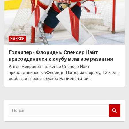
ХОККЕЙ
Голкипер «Флориды» Спенсер Найт
присоединился к клубу в лагере развития
Антон Некрасов Голкипер Спенсер Найт
присоединился к «Флориде Пантерз» в среду, 12 июля,
сообщает пресс-служба Национальной…
П
о
и
с