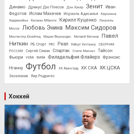
Зенит
Динамо
Иван
Дрикус Дю Плесси
Дэн Хукер
Федотов
Ислам Махачев
Исраэль Адесанья
Каролина
Кирилл Куценко
Харрикейнз
Килиан Мбаппе
Лионель
Максим Сидоров
Любовь Энина
Месси
Павел
Манчестер Юнайтед
Марио Фернандес
Матвей Мичков
Ниткин
Реал
РБ Спорт
СБОРНАЯ
РФС
Роберт Уиттакер
Спартак
Тайсон
РОССИИ
Сергей Семак
Стипе Миочич
Филадельфия Флайерз
Фьюри
Фрэнсис
УЕФА
ФИФА
Футбол
ХК ЦСКА
ХК СКА
Нганну
ХК Авангард
Эксклюзив
Яир Родригес
Хоккей