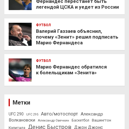
Фернандес перестанет быть
легендой ЦСКА и уедет из России
ФУТБОЛ
Валерий Газзаев объяснил,
почему «Зенит» решил подписать
Марио Фернандеса
ФУТБОЛ
Марио Фернандес обратился
к болельщикам «Зенита»
Метки
Авто/мотоспорт
Александр
UFC 290
UFC 295
Волкановски
Вашингтон
Александр Овечкин
Баскетбол
Денис Быстров
Джон Джонс
Кэпиталз