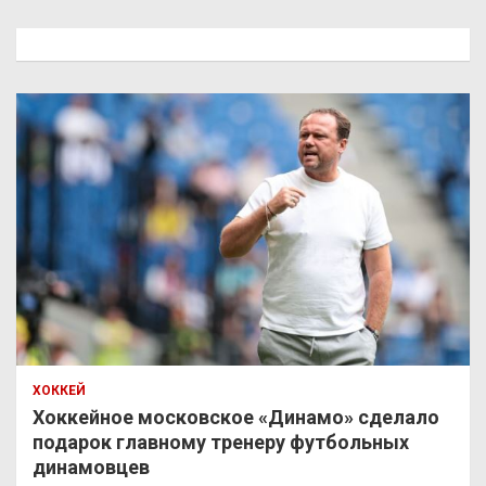
с
к
ХОККЕЙ
Хоккейное московское «Динамо» сделало
подарок главному тренеру футбольных
динамовцев