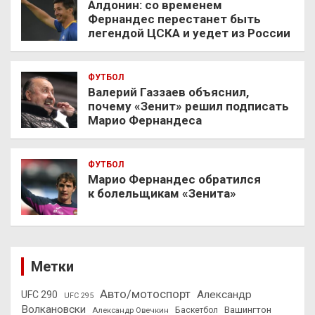
Алдонин: со временем
Фернандес перестанет быть
легендой ЦСКА и уедет из России
ФУТБОЛ
Валерий Газзаев объяснил,
почему «Зенит» решил подписать
Марио Фернандеса
ФУТБОЛ
Марио Фернандес обратился
к болельщикам «Зенита»
Метки
Авто/мотоспорт
Александр
UFC 290
UFC 295
Волкановски
Вашингтон
Александр Овечкин
Баскетбол