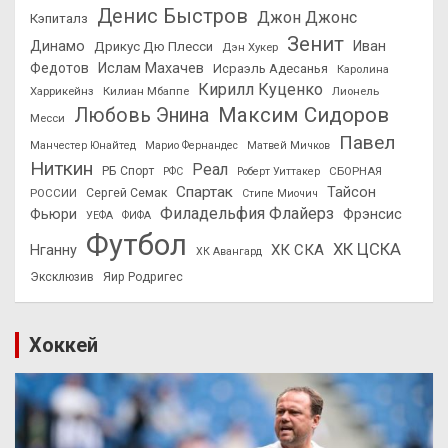
Денис Быстров
Джон Джонс
Кэпиталз
Зенит
Динамо
Иван
Дрикус Дю Плесси
Дэн Хукер
Федотов
Ислам Махачев
Исраэль Адесанья
Каролина
Кирилл Куценко
Харрикейнз
Килиан Мбаппе
Лионель
Максим Сидоров
Любовь Энина
Месси
Павел
Манчестер Юнайтед
Марио Фернандес
Матвей Мичков
Ниткин
Реал
РБ Спорт
СБОРНАЯ
РФС
Роберт Уиттакер
Спартак
Тайсон
РОССИИ
Сергей Семак
Стипе Миочич
Филадельфия Флайерз
Фьюри
Фрэнсис
УЕФА
ФИФА
Футбол
ХК ЦСКА
ХК СКА
Нганну
ХК Авангард
Эксклюзив
Яир Родригес
Хоккей