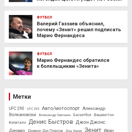
ФУТБОЛ
Валерий Газзаев объяснил,
почему «Зенит» решил подписать
Марио Фернандеса
ФУТБОЛ
Марио Фернандес обратился
к болельщикам «Зенита»
Метки
Авто/мотоспорт
Александр
UFC 290
UFC 295
Волкановски
Вашингтон
Александр Овечкин
Баскетбол
Денис Быстров
Джон Джонс
Кэпиталз
Зенит
Динамо
Иван
Дрикус Дю Плесси
Дэн Хукер