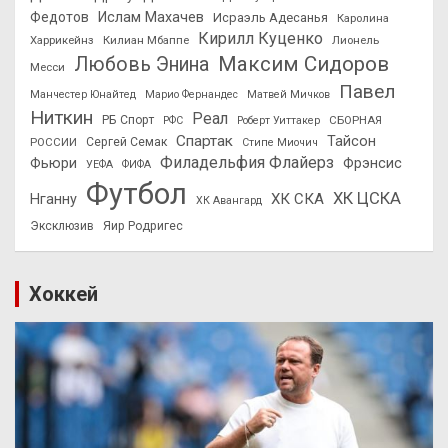
Федотов
Ислам Махачев
Исраэль Адесанья
Каролина
Кирилл Куценко
Харрикейнз
Килиан Мбаппе
Лионель
Максим Сидоров
Любовь Энина
Месси
Павел
Манчестер Юнайтед
Марио Фернандес
Матвей Мичков
Ниткин
Реал
РБ Спорт
СБОРНАЯ
РФС
Роберт Уиттакер
Спартак
Тайсон
РОССИИ
Сергей Семак
Стипе Миочич
Филадельфия Флайерз
Фьюри
Фрэнсис
УЕФА
ФИФА
Футбол
ХК ЦСКА
ХК СКА
Нганну
ХК Авангард
Эксклюзив
Яир Родригес
Хоккей