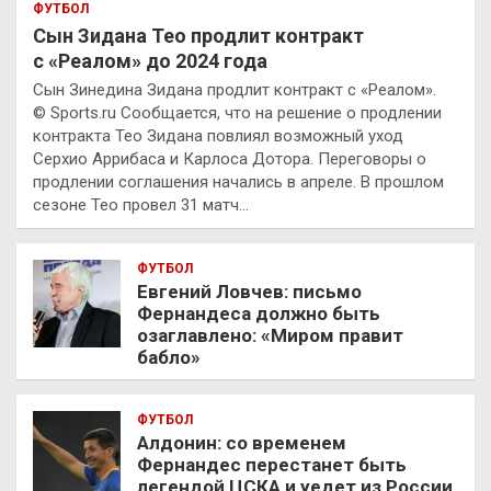
ФУТБОЛ
Сын Зидана Тео продлит контракт
с «Реалом» до 2024 года
Сын Зинедина Зидана продлит контракт с «Реалом».
© Sports.ru Сообщается, что на решение о продлении
контракта Тео Зидана повлиял возможный уход
Серхио Аррибаса и Карлоса Дотора. Переговоры о
продлении соглашения начались в апреле. В прошлом
сезоне Тео провел 31 матч…
ФУТБОЛ
Евгений Ловчев: письмо
Фернандеса должно быть
озаглавлено: «Миром правит
бабло»
ФУТБОЛ
Алдонин: со временем
Фернандес перестанет быть
легендой ЦСКА и уедет из России