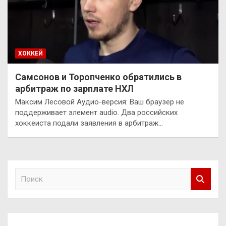
ХОККЕЙ
Самсонов и Торопченко обратились в
арбитраж по зарплате НХЛ
Максим Лесовой Аудио-версия: Ваш браузер не
поддерживает элемент audio. Два российских
хоккеиста подали заявления в арбитраж…
П
о
и
с
к