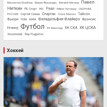
Павел
Манчестер Юнайтед
Марио Фернандес
Матвей Мичков
Ниткин
Реал
РБ Спорт
СБОРНАЯ
РФС
Роберт Уиттакер
Спартак
Тайсон
РОССИИ
Сергей Семак
Стипе Миочич
Филадельфия Флайерз
Фьюри
Фрэнсис
УЕФА
ФИФА
Футбол
ХК ЦСКА
ХК СКА
Нганну
ХК Авангард
Эксклюзив
Яир Родригес
Хоккей