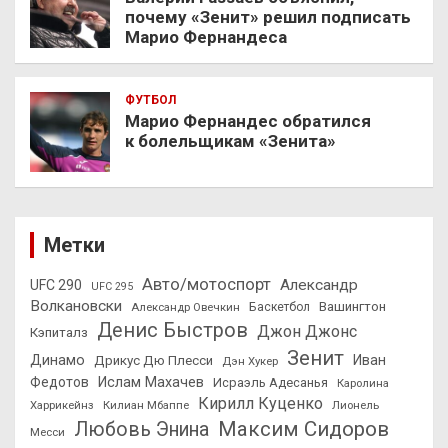
почему «Зенит» решил подписать
Марио Фернандеса
ФУТБОЛ
Марио Фернандес обратился
к болельщикам «Зенита»
Метки
Авто/мотоспорт
Александр
UFC 290
UFC 295
Волкановски
Вашингтон
Александр Овечкин
Баскетбол
Денис Быстров
Джон Джонс
Кэпиталз
Зенит
Динамо
Иван
Дрикус Дю Плесси
Дэн Хукер
Федотов
Ислам Махачев
Исраэль Адесанья
Каролина
Кирилл Куценко
Харрикейнз
Килиан Мбаппе
Лионель
Максим Сидоров
Любовь Энина
Месси