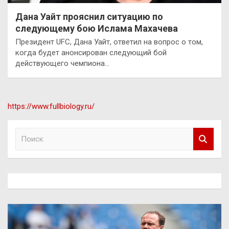
Дана Уайт прояснил ситуацию по
следующему бою Ислама Махачева
Президент UFC, Дана Уайт, ответил на вопрос о том,
когда будет анонсирован следующий бой
действующего чемпиона…
https://www.fullbiology.ru/
П
о
и
с
к