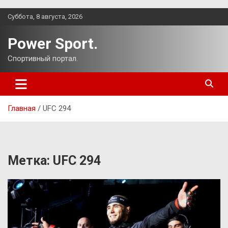
Перейти
Суббота, 8 августа, 2026
к
содержимому
Power Sport.
Спортивный портал.
Главная
UFC 294
Метка:
UFC 294