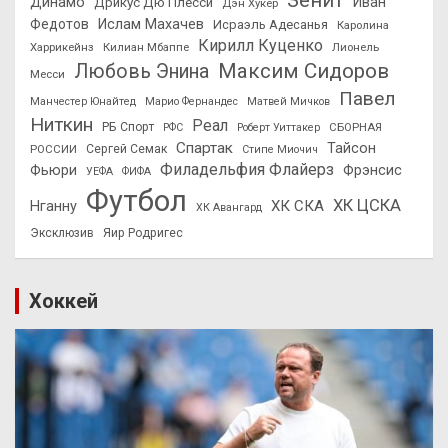
Зенит
Динамо
Иван
Дрикус Дю Плесси
Дэн Хукер
Федотов
Ислам Махачев
Исраэль Адесанья
Каролина
Кирилл Куценко
Харрикейнз
Килиан Мбаппе
Лионель
Максим Сидоров
Любовь Энина
Месси
Павел
Манчестер Юнайтед
Марио Фернандес
Матвей Мичков
Ниткин
Реал
РБ Спорт
СБОРНАЯ
РФС
Роберт Уиттакер
Спартак
Тайсон
РОССИИ
Сергей Семак
Стипе Миочич
Филадельфия Флайерз
Фьюри
Фрэнсис
УЕФА
ФИФА
Футбол
ХК ЦСКА
ХК СКА
Нганну
ХК Авангард
Эксклюзив
Яир Родригес
Хоккей