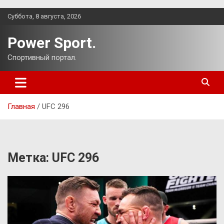
Перейти
Суббота, 8 августа, 2026
к
содержимому
Power Sport.
Спортивный портал.
Главная
UFC 296
Метка:
UFC 296