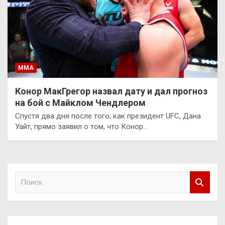
ММА
Конор МакГрегор назвал дату и дал прогноз
на бой с Майклом Чендлером
Спустя два дня после того, как президент UFC, Дана
Уайт, прямо заявил о том, что Конор…
П
о
и
с
к