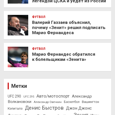
легендой ЦСКА и уедет из России
ФУТБОЛ
Валерий Газзаев объяснил,
почему «Зенит» решил подписать
Марио Фернандеса
ФУТБОЛ
Марио Фернандес обратился
к болельщикам «Зенита»
Метки
Авто/мотоспорт
Александр
UFC 290
UFC 295
Волкановски
Вашингтон
Александр Овечкин
Баскетбол
Денис Быстров
Джон Джонс
Кэпиталз