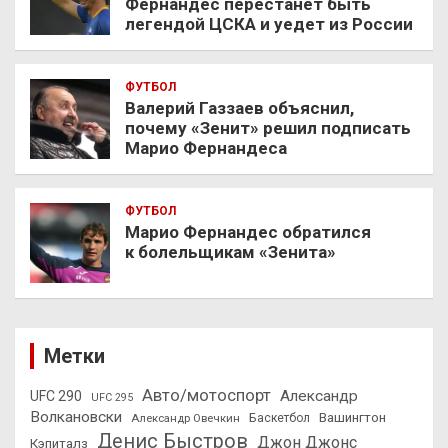
Фернандес перестанет быть
легендой ЦСКА и уедет из России
ФУТБОЛ
Валерий Газзаев объяснил,
почему «Зенит» решил подписать
Марио Фернандеса
ФУТБОЛ
Марио Фернандес обратился
к болельщикам «Зенита»
Метки
Авто/мотоспорт
Александр
UFC 290
UFC 295
Волкановски
Вашингтон
Александр Овечкин
Баскетбол
Денис Быстров
Джон Джонс
Кэпиталз