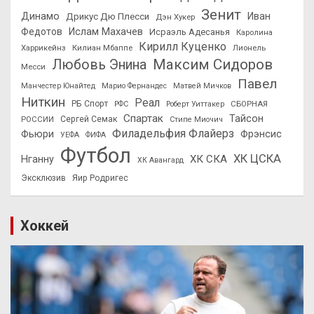
Зенит
Динамо
Иван
Дрикус Дю Плесси
Дэн Хукер
Федотов
Ислам Махачев
Исраэль Адесанья
Каролина
Кирилл Куценко
Харрикейнз
Килиан Мбаппе
Лионель
Максим Сидоров
Любовь Энина
Месси
Павел
Манчестер Юнайтед
Марио Фернандес
Матвей Мичков
Ниткин
Реал
РБ Спорт
СБОРНАЯ
РФС
Роберт Уиттакер
Спартак
Тайсон
РОССИИ
Сергей Семак
Стипе Миочич
Филадельфия Флайерз
Фьюри
Фрэнсис
УЕФА
ФИФА
Футбол
ХК ЦСКА
ХК СКА
Нганну
ХК Авангард
Эксклюзив
Яир Родригес
Хоккей