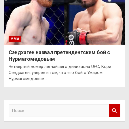
ММА
Сэндхаген назвал претендентским бой с
Нурмагомедовым
Четвертый номер легчайшего дивизиона UFC, Кори
Сэндхаген, уверен в том, что его бой с Умаром
Нурмагомедовым…
П
о
и
с