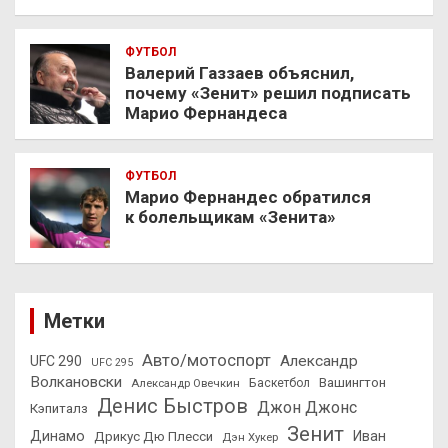
ФУТБОЛ
Валерий Газзаев объяснил,
почему «Зенит» решил подписать
Марио Фернандеса
ФУТБОЛ
Марио Фернандес обратился
к болельщикам «Зенита»
Метки
Авто/мотоспорт
Александр
UFC 290
UFC 295
Волкановски
Вашингтон
Александр Овечкин
Баскетбол
Денис Быстров
Джон Джонс
Кэпиталз
Зенит
Динамо
Иван
Дрикус Дю Плесси
Дэн Хукер