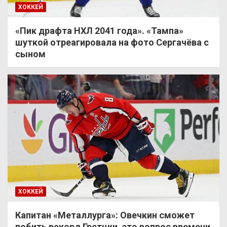
ХОККЕЙ
«Пик драфта НХЛ 2041 года». «Тампа»
шуткой отреагировала на фото Сергачёва с
сыном
ХОККЕЙ
Капитан «Металлурга»: Овечкин сможет
побить рекорд Гретцки, это вопрос времени