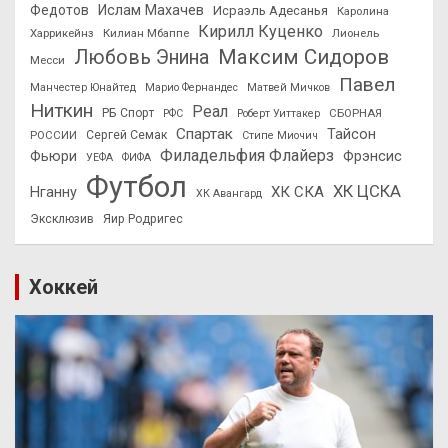
Федотов
Ислам Махачев
Исраэль Адесанья
Каролина
Кирилл Куценко
Харрикейнз
Килиан Мбаппе
Лионель
Максим Сидоров
Любовь Энина
Месси
Павел
Манчестер Юнайтед
Марио Фернандес
Матвей Мичков
Ниткин
Реал
РБ Спорт
СБОРНАЯ
РФС
Роберт Уиттакер
Спартак
Тайсон
РОССИИ
Сергей Семак
Стипе Миочич
Филадельфия Флайерз
Фьюри
Фрэнсис
УЕФА
ФИФА
Футбол
ХК ЦСКА
ХК СКА
Нганну
ХК Авангард
Эксклюзив
Яир Родригес
Хоккей