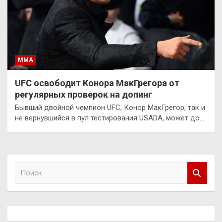
ММА
UFC освободит Конора МакГрегора от
регулярных проверок на допинг
Бывший двойной чемпион UFC, Конор МакГрегор, так и
не вернувшийся в пул тестирования USADA, может до…
П
о
и
с
к