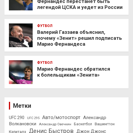
Фернандес перестанет быть
легендой ЦСКА и уедет из России
ФУТБОЛ
Валерий Газзаев объяснил,
почему «Зенит» решил подписать
Марио Фернандеса
ФУТБОЛ
Марио Фернандес обратился
к болельщикам «Зенита»
Метки
Авто/мотоспорт
Александр
UFC 290
UFC 295
Волкановски
Вашингтон
Александр Овечкин
Баскетбол
Денис Быстров
Джон Джонс
Кэпиталз