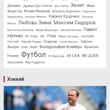
Зенит
Динамо
Иван
Дрикус Дю Плесси
Дэн Хукер
Федотов
Ислам Махачев
Исраэль Адесанья
Каролина
Кирилл Куценко
Харрикейнз
Килиан Мбаппе
Лионель
Максим Сидоров
Любовь Энина
Месси
Павел
Манчестер Юнайтед
Марио Фернандес
Матвей Мичков
Ниткин
Реал
РБ Спорт
СБОРНАЯ
РФС
Роберт Уиттакер
Спартак
Тайсон
РОССИИ
Сергей Семак
Стипе Миочич
Филадельфия Флайерз
Фьюри
Фрэнсис
УЕФА
ФИФА
Футбол
ХК ЦСКА
ХК СКА
Нганну
ХК Авангард
Эксклюзив
Яир Родригес
Хоккей