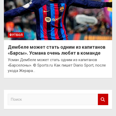
ФУТБОЛ
Дембеле может стать одним из капитанов
«Барсы». Усмана очень любят в команде
Усман Дембеле может стать одним из капитанов
«Барселоны». © Sports.ru Как пишет Diario Sport, после
ухода Жерара…
П
о
и
с