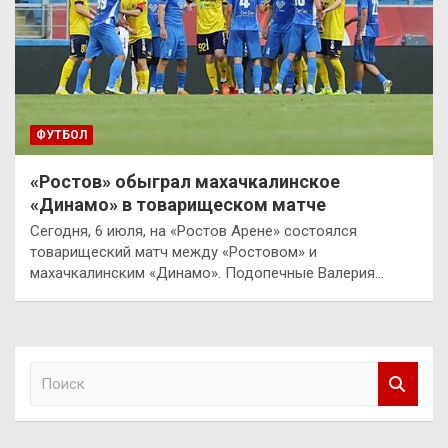
ФУТБОЛ
«Ростов» обыграл махачкалинское
«Динамо» в товарищеском матче
Сегодня, 6 июля, на «Ростов Арене» состоялся
товарищеский матч между «Ростовом» и
махачкалинским «Динамо». Подопечные Валерия…
П
о
и
с