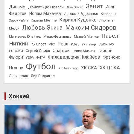
Зенит
Динамо
Иван
Дрикус Дю Плесси
Дэн Хукер
Федотов
Ислам Махачев
Исраэль Адесанья
Каролина
Кирилл Куценко
Харрикейнз
Килиан Мбаппе
Лионель
Максим Сидоров
Любовь Энина
Месси
Павел
Манчестер Юнайтед
Марио Фернандес
Матвей Мичков
Ниткин
Реал
РБ Спорт
СБОРНАЯ
РФС
Роберт Уиттакер
Спартак
Тайсон
РОССИИ
Сергей Семак
Стипе Миочич
Филадельфия Флайерз
Фьюри
Фрэнсис
УЕФА
ФИФА
Футбол
ХК ЦСКА
ХК СКА
Нганну
ХК Авангард
Эксклюзив
Яир Родригес
Хоккей