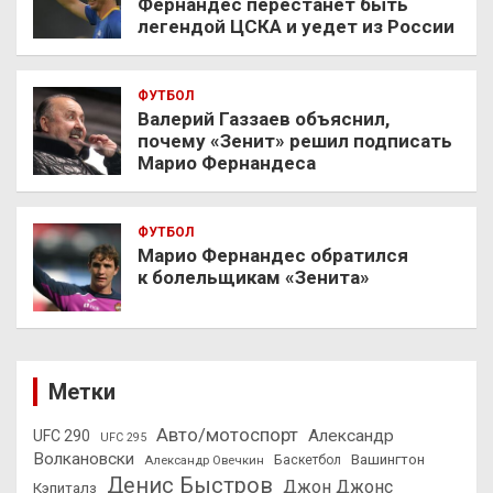
Фернандес перестанет быть
легендой ЦСКА и уедет из России
ФУТБОЛ
Валерий Газзаев объяснил,
почему «Зенит» решил подписать
Марио Фернандеса
ФУТБОЛ
Марио Фернандес обратился
к болельщикам «Зенита»
Метки
Авто/мотоспорт
Александр
UFC 290
UFC 295
Волкановски
Вашингтон
Александр Овечкин
Баскетбол
Денис Быстров
Джон Джонс
Кэпиталз