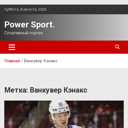
Перейти
Суббота, 8 августа, 2026
к
содержимому
Power Sport.
Спортивный портал.
Главная
Ванкувер Кэнакс
Метка:
Ванкувер Кэнакс