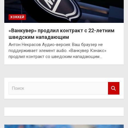
ХОККЕЙ
«Ванкувер» продлил контракт с 22-летним
шведским нападающим
Антон Некрасов Аудио-версия: Ваш браузер не
поддерживает элемент audio. «Ванкувер Кэнакс»
продлил контракт со шведским нападающим…
П
о
и
с
к