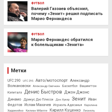
ФУТБОЛ
Валерий Газзаев объяснил,
почему «Зенит» решил подписать
Марио Фернандеса
ФУТБОЛ
Марио Фернандес обратился
к болельщикам «Зенита»
Метки
Авто/мотоспорт
Александр
UFC 290
UFC 295
Волкановски
Вашингтон
Александр Овечкин
Баскетбол
Денис Быстров
Джон Джонс
Кэпиталз
Зенит
Динамо
Иван
Дрикус Дю Плесси
Дэн Хукер
Федотов
Ислам Махачев
Исраэль Адесанья
Каролина
Кирилл Куценко
Харрикейнз
Килиан Мбаппе
Лионель