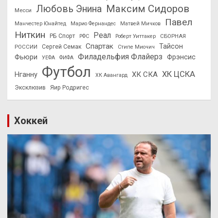
Максим Сидоров
Любовь Энина
Месси
Павел
Манчестер Юнайтед
Марио Фернандес
Матвей Мичков
Ниткин
Реал
РБ Спорт
СБОРНАЯ
РФС
Роберт Уиттакер
Спартак
Тайсон
РОССИИ
Сергей Семак
Стипе Миочич
Филадельфия Флайерз
Фьюри
Фрэнсис
УЕФА
ФИФА
Футбол
ХК ЦСКА
ХК СКА
Нганну
ХК Авангард
Эксклюзив
Яир Родригес
Хоккей