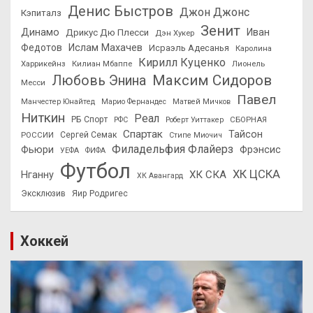
Денис Быстров
Джон Джонс
Кэпиталз
Зенит
Динамо
Иван
Дрикус Дю Плесси
Дэн Хукер
Федотов
Ислам Махачев
Исраэль Адесанья
Каролина
Кирилл Куценко
Харрикейнз
Килиан Мбаппе
Лионель
Максим Сидоров
Любовь Энина
Месси
Павел
Манчестер Юнайтед
Марио Фернандес
Матвей Мичков
Ниткин
Реал
РБ Спорт
СБОРНАЯ
РФС
Роберт Уиттакер
Спартак
Тайсон
РОССИИ
Сергей Семак
Стипе Миочич
Филадельфия Флайерз
Фьюри
Фрэнсис
УЕФА
ФИФА
Футбол
ХК ЦСКА
ХК СКА
Нганну
ХК Авангард
Эксклюзив
Яир Родригес
Хоккей