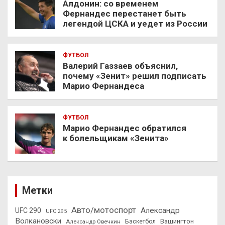
Алдонин: со временем
Фернандес перестанет быть
легендой ЦСКА и уедет из России
ФУТБОЛ
Валерий Газзаев объяснил,
почему «Зенит» решил подписать
Марио Фернандеса
ФУТБОЛ
Марио Фернандес обратился
к болельщикам «Зенита»
Метки
Авто/мотоспорт
Александр
UFC 290
UFC 295
Волкановски
Вашингтон
Александр Овечкин
Баскетбол