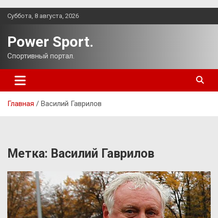
Перейти
Суббота, 8 августа, 2026
к
содержимому
Power Sport.
Спортивный портал.
Главная
Василий Гаврилов
Метка:
Василий Гаврилов