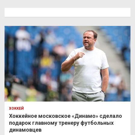
с
к
ХОККЕЙ
Хоккейное московское «Динамо» сделало
подарок главному тренеру футбольных
динамовцев