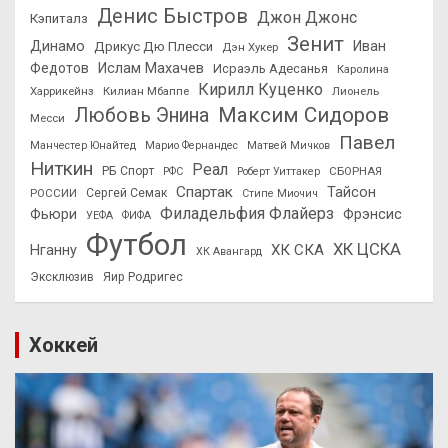
Денис Быстров
Джон Джонс
Кэпиталз
Зенит
Динамо
Иван
Дрикус Дю Плесси
Дэн Хукер
Федотов
Ислам Махачев
Исраэль Адесанья
Каролина
Кирилл Куценко
Харрикейнз
Килиан Мбаппе
Лионель
Максим Сидоров
Любовь Энина
Месси
Павел
Манчестер Юнайтед
Марио Фернандес
Матвей Мичков
Ниткин
Реал
РБ Спорт
СБОРНАЯ
РФС
Роберт Уиттакер
Спартак
Тайсон
РОССИИ
Сергей Семак
Стипе Миочич
Филадельфия Флайерз
Фьюри
Фрэнсис
УЕФА
ФИФА
Футбол
ХК ЦСКА
ХК СКА
Нганну
ХК Авангард
Эксклюзив
Яир Родригес
Хоккей