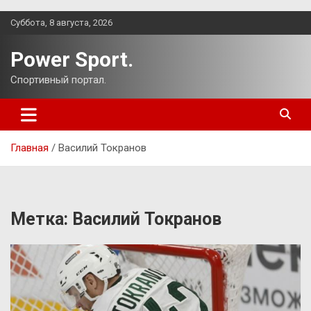
Перейти
Суббота, 8 августа, 2026
к
содержимому
Power Sport.
Спортивный портал.
Главная
Василий Токранов
Метка:
Василий Токранов