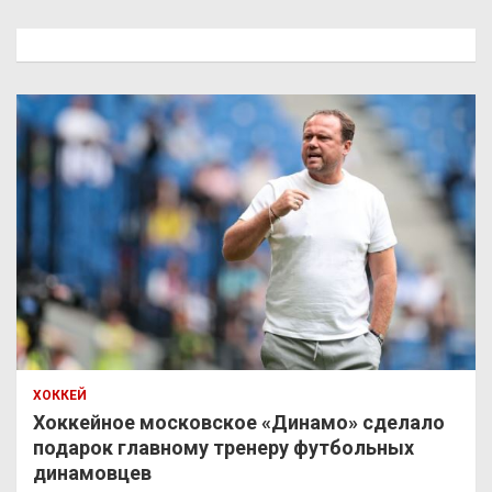
с
к
ХОККЕЙ
Хоккейное московское «Динамо» сделало
подарок главному тренеру футбольных
динамовцев