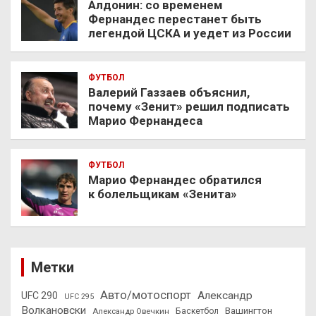
Алдонин: со временем
Фернандес перестанет быть
легендой ЦСКА и уедет из России
ФУТБОЛ
Валерий Газзаев объяснил,
почему «Зенит» решил подписать
Марио Фернандеса
ФУТБОЛ
Марио Фернандес обратился
к болельщикам «Зенита»
Метки
Авто/мотоспорт
Александр
UFC 290
UFC 295
Волкановски
Вашингтон
Александр Овечкин
Баскетбол