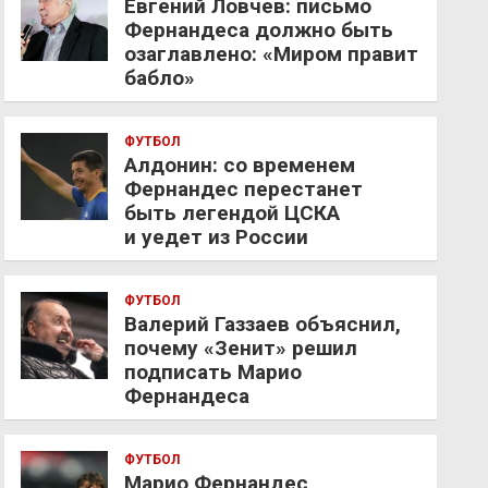
Евгений Ловчев: письмо
Фернандеса должно быть
озаглавлено: «Миром правит
бабло»
ФУТБОЛ
Алдонин: со временем
Фернандес перестанет
быть легендой ЦСКА
и уедет из России
ФУТБОЛ
Валерий Газзаев объяснил,
почему «Зенит» решил
подписать Марио
Фернандеса
ФУТБОЛ
Марио Фернандес