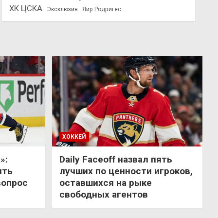
ХК ЦСКА
Эксклюзив
Яир Родригес
ХОККЕЙ
»:
Daily Faceoff назвал пять
ить
лучших по ценности игроков,
вопрос
оставшихся на рыке
свободных агентов