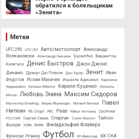
обратился к болельщикам
«Зенита»
Метки
Авто/мотоспорт
Александр
UFC 290
UFC 295
Волкановски
Вашингтон
Александр Овечкин
Баскетбол
Денис Быстров
Джон Джонс
Кэпиталз
Зенит
Динамо
Иван
Дрикус Дю Плесси
Дэн Хукер
Федотов
Ислам Махачев
Исраэль Адесанья
Каролина
Кирилл Куценко
Харрикейнз
Килиан Мбаппе
Лионель
Максим Сидоров
Любовь Энина
Месси
Павел
Манчестер Юнайтед
Марио Фернандес
Матвей Мичков
Ниткин
Реал
РБ Спорт
СБОРНАЯ
РФС
Роберт Уиттакер
Спартак
Тайсон
РОССИИ
Сергей Семак
Стипе Миочич
Филадельфия Флайерз
Фьюри
УЕФА
ФИФА
Футбол
ХК СКА
Фрэнсис Нганну
ХК Авангард