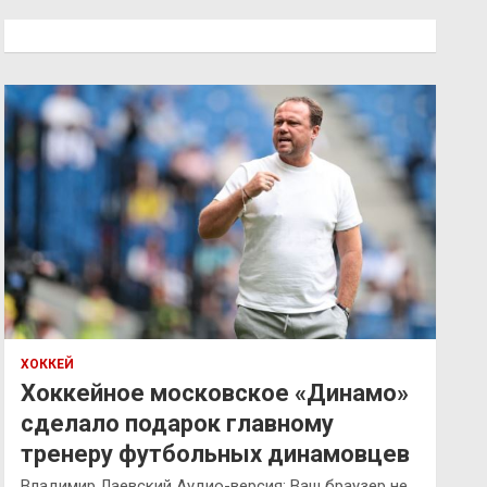
с
к
ХОККЕЙ
Хоккейное московское «Динамо»
сделало подарок главному
тренеру футбольных динамовцев
Владимир Лаевский Аудио-версия: Ваш браузер не