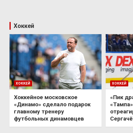
Хоккей
ХОККЕЙ
ХОККЕЙ
Хоккейное московское
«Пик др
«Динамо» сделало подарок
«Тампа»
главному тренеру
отреаги
футбольных динамовцев
Сергачё