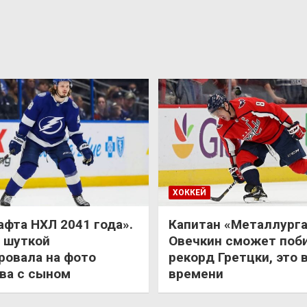
ХОККЕЙ
афта НХЛ 2041 года».
Капитан «Металлурга
 шуткой
Овечкин сможет поб
ровала на фото
рекорд Гретцки, это 
ва с сыном
времени