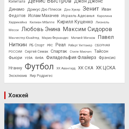
Денис Быстров
Джон Джонс
Кэпиталз
Зенит
Динамо
Иван
Дрикус Дю Плесси
Дэн Хукер
Федотов
Ислам Махачев
Исраэль Адесанья
Каролина
Кирилл Куценко
Харрикейнз
Килиан Мбаппе
Лионель
Максим Сидоров
Любовь Энина
Месси
Павел
Манчестер Юнайтед
Марио Фернандес
Матвей Мичков
Ниткин
Реал
РБ Спорт
СБОРНАЯ
РФС
Роберт Уиттакер
Спартак
Тайсон
РОССИИ
Сергей Семак
Стипе Миочич
Филадельфия Флайерз
Фьюри
Фрэнсис
УЕФА
ФИФА
Футбол
ХК ЦСКА
ХК СКА
Нганну
ХК Авангард
Эксклюзив
Яир Родригес
Хоккей