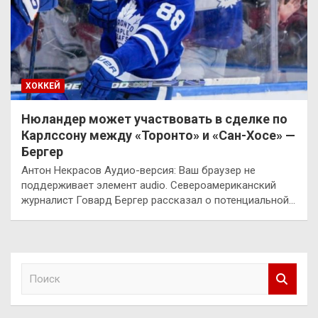
ХОККЕЙ
Нюландер может участвовать в сделке по
Карлссону между «Торонто» и «Сан-Хосе» —
Бергер
Антон Некрасов Аудио-версия: Ваш браузер не
поддерживает элемент audio. Североамериканский
журналист Говард Бергер рассказал о потенциальной…
П
о
и
с