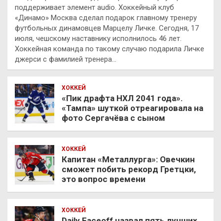
поддерживает элемент audio. Хоккейный клуб
«Динамо» Москва сделал подарок главному тренеру
футбольных динамовцев Марцелу Личке. Сегодня, 17
июля, чешскому наставнику исполнилось 46 лет.
Хоккейная команда по такому случаю подарила Личке
джерси с фамилией тренера…
ХОККЕЙ
«Пик драфта НХЛ 2041 года».
«Тампа» шуткой отреагировала на
фото Сергачёва с сыном
ХОККЕЙ
Капитан «Металлурга»: Овечкин
сможет побить рекорд Гретцки,
это вопрос времени
ХОККЕЙ
Daily Faceoff назвал пять лучших