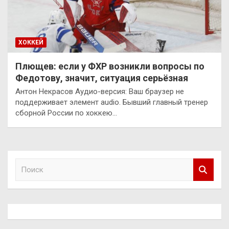
ХОККЕЙ
Плющев: если у ФХР возникли вопросы по
Федотову, значит, ситуация серьёзная
Антон Некрасов Аудио-версия: Ваш браузер не
поддерживает элемент audio. Бывший главный тренер
сборной России по хоккею…
П
о
и
с
к