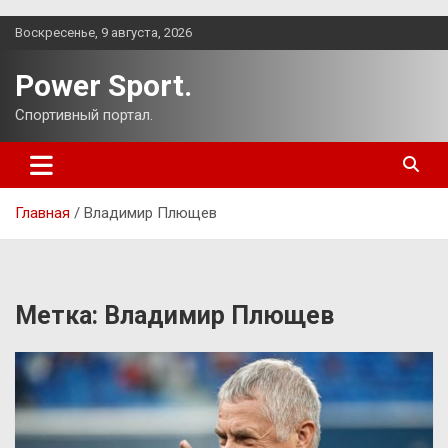
Перейти
Воскресенье, 9 августа, 2026
к
содержимому
Power Sport.
Спортивный портал.
Главная
Владимир Плющев
Метка:
Владимир Плющев