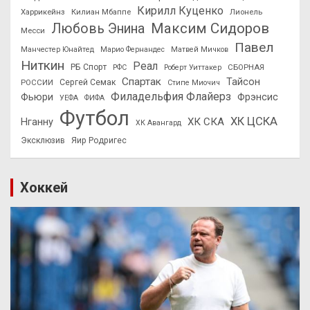
Кирилл Куценко
Харрикейнз
Килиан Мбаппе
Лионель
Максим Сидоров
Любовь Энина
Месси
Павел
Манчестер Юнайтед
Марио Фернандес
Матвей Мичков
Ниткин
Реал
РБ Спорт
СБОРНАЯ
РФС
Роберт Уиттакер
Спартак
Тайсон
РОССИИ
Сергей Семак
Стипе Миочич
Филадельфия Флайерз
Фьюри
Фрэнсис
УЕФА
ФИФА
Футбол
ХК ЦСКА
ХК СКА
Нганну
ХК Авангард
Эксклюзив
Яир Родригес
Хоккей