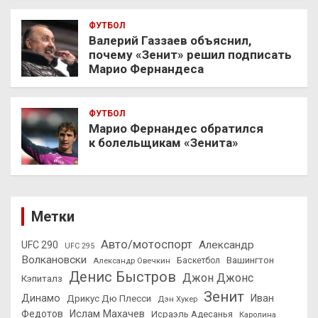
ФУТБОЛ
Валерий Газзаев объяснил,
почему «Зенит» решил подписать
Марио Фернандеса
ФУТБОЛ
Марио Фернандес обратился
к болельщикам «Зенита»
Метки
Авто/мотоспорт
Александр
UFC 290
UFC 295
Волкановски
Вашингтон
Александр Овечкин
Баскетбол
Денис Быстров
Джон Джонс
Кэпиталз
Зенит
Динамо
Иван
Дрикус Дю Плесси
Дэн Хукер
Федотов
Ислам Махачев
Исраэль Адесанья
Каролина