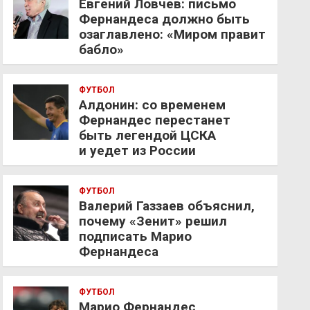
Евгений Ловчев: письмо
Фернандеса должно быть
озаглавлено: «Миром правит
бабло»
ФУТБОЛ
Алдонин: со временем
Фернандес перестанет
быть легендой ЦСКА
и уедет из России
ФУТБОЛ
Валерий Газзаев объяснил,
почему «Зенит» решил
подписать Марио
Фернандеса
ФУТБОЛ
Марио Фернандес