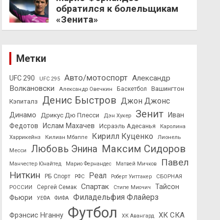
обратился к болельщикам
«Зенита»
Метки
Авто/мотоспорт
Александр
UFC 290
UFC 295
Волкановски
Вашингтон
Александр Овечкин
Баскетбол
Денис Быстров
Джон Джонс
Кэпиталз
Зенит
Динамо
Иван
Дрикус Дю Плесси
Дэн Хукер
Федотов
Ислам Махачев
Исраэль Адесанья
Каролина
Кирилл Куценко
Харрикейнз
Килиан Мбаппе
Лионель
Максим Сидоров
Любовь Энина
Месси
Павел
Манчестер Юнайтед
Марио Фернандес
Матвей Мичков
Ниткин
Реал
РБ Спорт
СБОРНАЯ
РФС
Роберт Уиттакер
Спартак
Тайсон
РОССИИ
Сергей Семак
Стипе Миочич
Филадельфия Флайерз
Фьюри
УЕФА
ФИФА
Футбол
ХК СКА
Фрэнсис Нганну
ХК Авангард