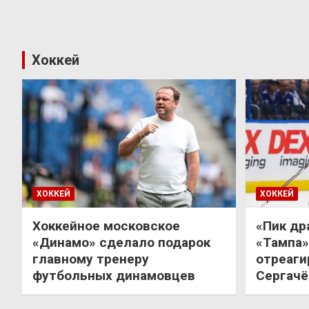
Хоккей
ХОККЕЙ
ХОККЕЙ
Хоккейное московское
«Пик др
«Динамо» сделало подарок
«Тампа»
главному тренеру
отреаги
футбольных динамовцев
Сергачё