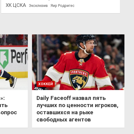
ХК ЦСКА
Эксклюзив
Яир Родригес
ХОККЕЙ
»:
Daily Faceoff назвал пять
ить
лучших по ценности игроков,
вопрос
оставшихся на рыке
свободных агентов