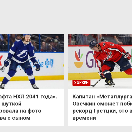
ХОККЕЙ
афта НХЛ 2041 года».
Капитан «Металлурга
 шуткой
Овечкин сможет поб
ровала на фото
рекорд Гретцки, это 
ва с сыном
времени