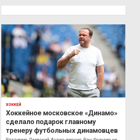
с
к
ХОККЕЙ
Хоккейное московское «Динамо»
сделало подарок главному
тренеру футбольных динамовцев
Владимир Лаевский Аудио-версия: Ваш браузер не