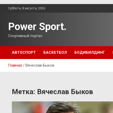
Перейти
Суббота, 8 августа, 2026
к
содержимому
Power Sport.
Спортивный портал.
АВТОСПОРТ
БАСКЕТБОЛ
БОДИБИЛДИНГ
Главная
Вячеслав Быков
Метка:
Вячеслав Быков